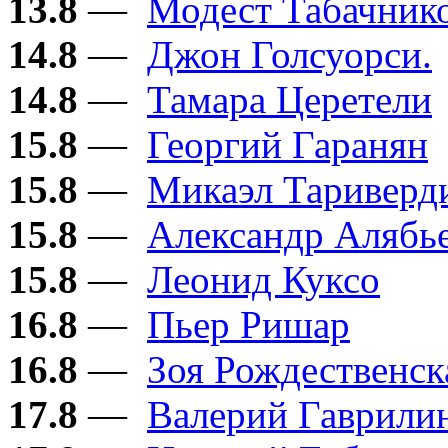
13.8
—
Модест Табачник
14.8
—
Джон Голсуорси.
14.8
—
Тамара Церетели
15.8
—
Георгий Гаранян
15.8
—
Микаэл Тариверд
15.8
—
Александр Алябь
15.8
—
Леонид Куксо
16.8
—
Пьер Ришар
16.8
—
Зоя Рождественск
17.8
—
Валерий Гаврили