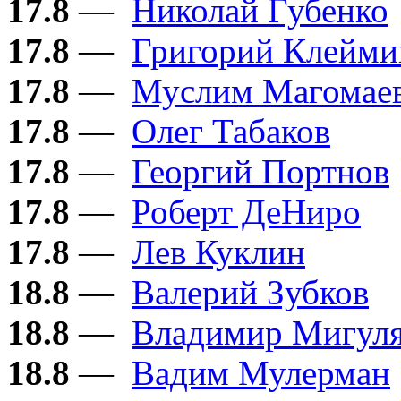
17.8
—
Николай Губенко
17.8
—
Григорий Клейми
17.8
—
Муслим Магомае
17.8
—
Олег Табаков
17.8
—
Георгий Портнов
17.8
—
Роберт ДеНиро
17.8
—
Лев Куклин
18.8
—
Валерий Зубков
18.8
—
Владимир Мигул
18.8
—
Вадим Мулерман