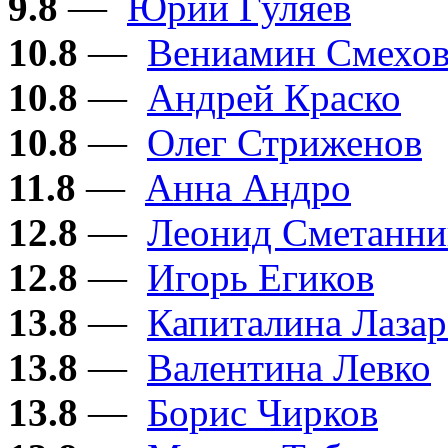
9.8
—
Юрий Гуляев
10.8
—
Вениамин Смехо
10.8
—
Андрей Краско
10.8
—
Олег Стриженов
11.8
—
Анна Андро
12.8
—
Леонид Сметанни
12.8
—
Игорь Егиков
13.8
—
Капиталина Лазар
13.8
—
Валентина Левко
13.8
—
Борис Чирков