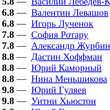
5.8
—
Василий Лебедев-
6.8
—
Валентин Левашов
6.8
—
Игорь Лученок
7.8
—
София Ротару
7.8
—
Александр Журби
8.8
—
Дастин Хоффман
8.8
—
Юрий Каморный
8.8
—
Нина Меньшикова
9.8
—
Юрий Гуляев
9.8
—
Уитни Хьюстон