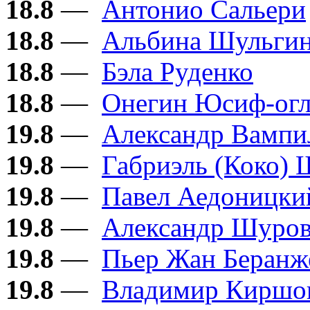
18.8
—
Антонио Сальери
18.8
—
Альбина Шульги
18.8
—
Бэла Руденко
18.8
—
Онегин Юсиф-ог
19.8
—
Александр Вампи
19.8
—
Габриэль (Коко) 
19.8
—
Павел Аедоницки
19.8
—
Александр Шуро
19.8
—
Пьер Жан Беранж
19.8
—
Владимир Киршо