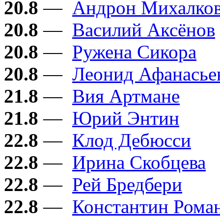
20.8
—
Андрон Михалков
20.8
—
Василий Аксёнов
20.8
—
Ружена Сикора
20.8
—
Леонид Афанасье
21.8
—
Вия Артмане
21.8
—
Юрий Энтин
22.8
—
Клод Дебюсси
22.8
—
Ирина Скобцева
22.8
—
Рей Бредбери
22.8
—
Константин Рома