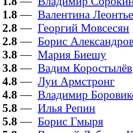
1.8
—
Владимир Сороки
1.8
—
Валентина Леонтье
2.8
—
Георгий Мовсесян
2.8
—
Борис Александро
3.8
—
Мария Биешу
3.8
—
Вадим Коростылёв
4.8
—
Луи Армстронг
4.8
—
Владимир Боровик
5.8
—
Илья Репин
5.8
—
Борис Гмыря