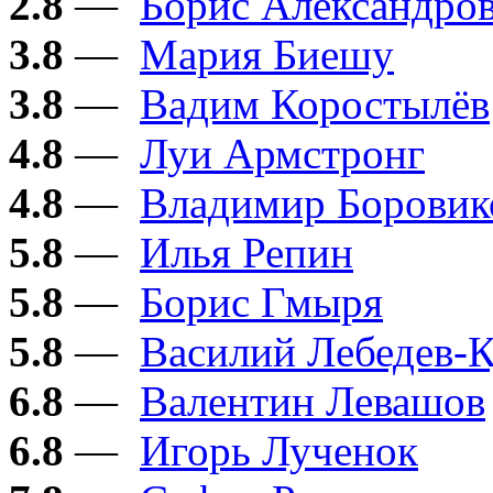
2.8
—
Борис Александро
3.8
—
Мария Биешу
3.8
—
Вадим Коростылёв
4.8
—
Луи Армстронг
4.8
—
Владимир Боровик
5.8
—
Илья Репин
5.8
—
Борис Гмыря
5.8
—
Василий Лебедев-
6.8
—
Валентин Левашов
6.8
—
Игорь Лученок