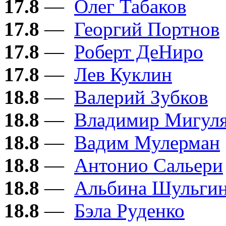
17.8
—
Олег Табаков
17.8
—
Георгий Портнов
17.8
—
Роберт ДеНиро
17.8
—
Лев Куклин
18.8
—
Валерий Зубков
18.8
—
Владимир Мигул
18.8
—
Вадим Мулерман
18.8
—
Антонио Сальери
18.8
—
Альбина Шульги
18.8
—
Бэла Руденко