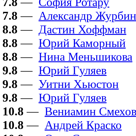
7.8
—
София Ротару
7.8
—
Александр Журби
8.8
—
Дастин Хоффман
8.8
—
Юрий Каморный
8.8
—
Нина Меньшикова
9.8
—
Юрий Гуляев
9.8
—
Уитни Хьюстон
9.8
—
Юрий Гуляев
10.8
—
Вениамин Смехо
10.8
—
Андрей Краско