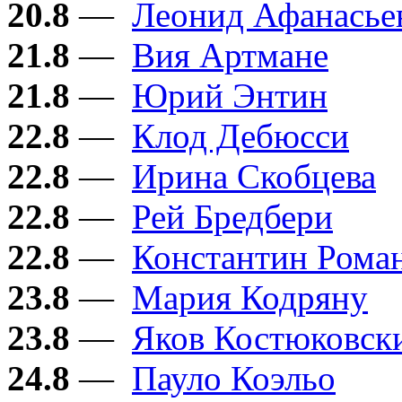
20.8
—
Леонид Афанасье
21.8
—
Вия Артмане
21.8
—
Юрий Энтин
22.8
—
Клод Дебюсси
22.8
—
Ирина Скобцева
22.8
—
Рей Бредбери
22.8
—
Константин Рома
23.8
—
Мария Кодряну
23.8
—
Яков Костюковск
24.8
—
Пауло Коэльо