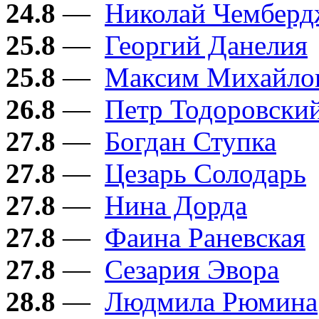
24.8
—
Николай Чембер
25.8
—
Георгий Данелия
25.8
—
Максим Михайло
26.8
—
Петр Тодоровски
27.8
—
Богдан Ступка
27.8
—
Цезарь Солодарь
27.8
—
Нина Дорда
27.8
—
Фаина Раневская
27.8
—
Сезария Эвора
28.8
—
Людмила Рюмина