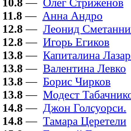
10.8
—
Олег Стриженов
11.8
—
Анна Андро
12.8
—
Леонид Сметанни
12.8
—
Игорь Егиков
13.8
—
Капиталина Лазар
13.8
—
Валентина Левко
13.8
—
Борис Чирков
13.8
—
Модест Табачник
14.8
—
Джон Голсуорси.
14.8
—
Тамара Церетели