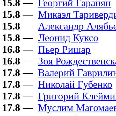
15.8
—
Георгий Гаранян
15.8
—
Микаэл Тариверд
15.8
—
Александр Алябь
15.8
—
Леонид Куксо
16.8
—
Пьер Ришар
16.8
—
Зоя Рождественск
17.8
—
Валерий Гаврили
17.8
—
Николай Губенко
17.8
—
Григорий Клейми
17.8
—
Муслим Магомае