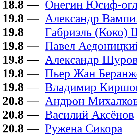
18.8
—
Онегин Юсиф-ог
19.8
—
Александр Вампи
19.8
—
Габриэль (Коко) 
19.8
—
Павел Аедоницки
19.8
—
Александр Шуро
19.8
—
Пьер Жан Беранж
19.8
—
Владимир Киршо
20.8
—
Андрон Михалков
20.8
—
Василий Аксёнов
20.8
—
Ружена Сикора