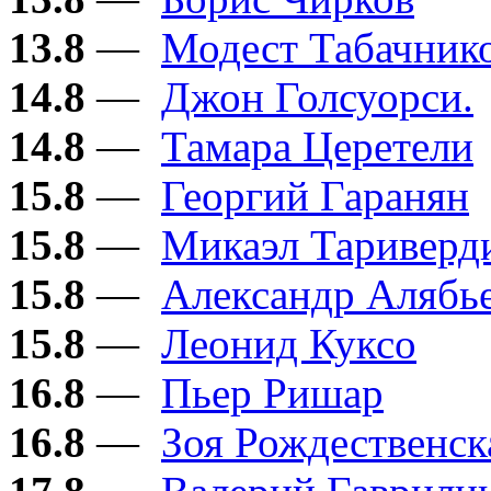
13.8
—
Модест Табачник
14.8
—
Джон Голсуорси.
14.8
—
Тамара Церетели
15.8
—
Георгий Гаранян
15.8
—
Микаэл Тариверд
15.8
—
Александр Алябь
15.8
—
Леонид Куксо
16.8
—
Пьер Ришар
16.8
—
Зоя Рождественск