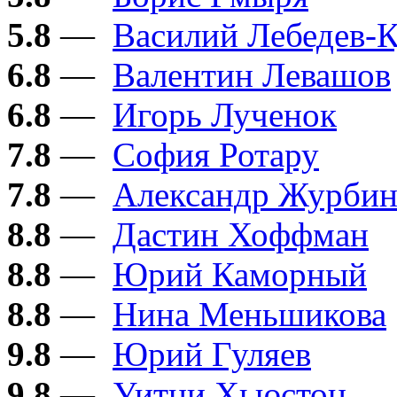
5.8
—
Василий Лебедев-
6.8
—
Валентин Левашов
6.8
—
Игорь Лученок
7.8
—
София Ротару
7.8
—
Александр Журби
8.8
—
Дастин Хоффман
8.8
—
Юрий Каморный
8.8
—
Нина Меньшикова
9.8
—
Юрий Гуляев
9.8
—
Уитни Хьюстон