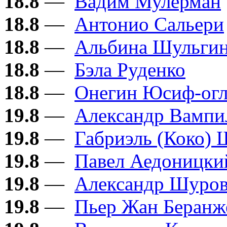
18.8
—
Вадим Мулерман
18.8
—
Антонио Сальери
18.8
—
Альбина Шульги
18.8
—
Бэла Руденко
18.8
—
Онегин Юсиф-ог
19.8
—
Александр Вампи
19.8
—
Габриэль (Коко) 
19.8
—
Павел Аедоницки
19.8
—
Александр Шуро
19.8
—
Пьер Жан Беранж