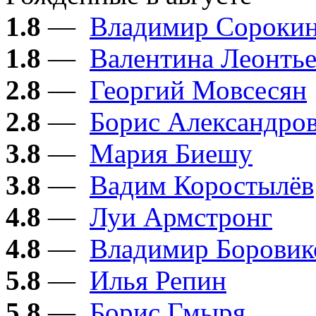
1.8
—
Владимир Сороки
1.8
—
Валентина Леонтье
2.8
—
Георгий Мовсесян
2.8
—
Борис Александро
3.8
—
Мария Биешу
3.8
—
Вадим Коростылёв
4.8
—
Луи Армстронг
4.8
—
Владимир Боровик
5.8
—
Илья Репин
5.8
—
Борис Гмыря