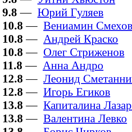
9.8
—
Юрий Гуляев
10.8
—
Вениамин Смехо
10.8
—
Андрей Краско
10.8
—
Олег Стриженов
11.8
—
Анна Андро
12.8
—
Леонид Сметанни
12.8
—
Игорь Егиков
13.8
—
Капиталина Лазар
13.8
—
Валентина Левко
13.8
—
Борис Чирков