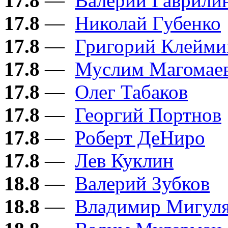
17.8
—
Валерий Гаврили
17.8
—
Николай Губенко
17.8
—
Григорий Клейми
17.8
—
Муслим Магомае
17.8
—
Олег Табаков
17.8
—
Георгий Портнов
17.8
—
Роберт ДеНиро
17.8
—
Лев Куклин
18.8
—
Валерий Зубков
18.8
—
Владимир Мигул