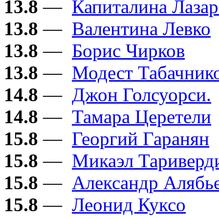
13.8
—
Капиталина Лазар
13.8
—
Валентина Левко
13.8
—
Борис Чирков
13.8
—
Модест Табачник
14.8
—
Джон Голсуорси.
14.8
—
Тамара Церетели
15.8
—
Георгий Гаранян
15.8
—
Микаэл Тариверд
15.8
—
Александр Алябь
15.8
—
Леонид Куксо