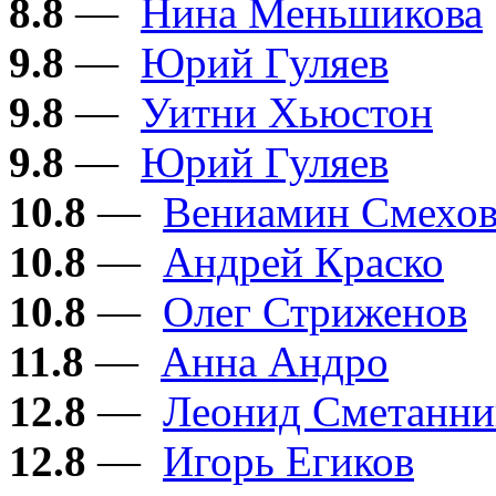
8.8
—
Нина Меньшикова
9.8
—
Юрий Гуляев
9.8
—
Уитни Хьюстон
9.8
—
Юрий Гуляев
10.8
—
Вениамин Смехо
10.8
—
Андрей Краско
10.8
—
Олег Стриженов
11.8
—
Анна Андро
12.8
—
Леонид Сметанни
12.8
—
Игорь Егиков