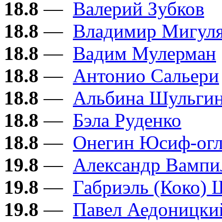
18.8
—
Валерий Зубков
18.8
—
Владимир Мигул
18.8
—
Вадим Мулерман
18.8
—
Антонио Сальери
18.8
—
Альбина Шульги
18.8
—
Бэла Руденко
18.8
—
Онегин Юсиф-ог
19.8
—
Александр Вампи
19.8
—
Габриэль (Коко) 
19.8
—
Павел Аедоницки