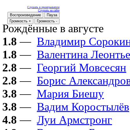
Слушать в проигрывателе
Слушать на сайте
Воспроизведение
Пауза
Громкость +
Громкость -
Рождённые в августе
1.8
—
Владимир Сороки
1.8
—
Валентина Леонтье
2.8
—
Георгий Мовсесян
2.8
—
Борис Александро
3.8
—
Мария Биешу
3.8
—
Вадим Коростылёв
4.8
—
Луи Армстронг