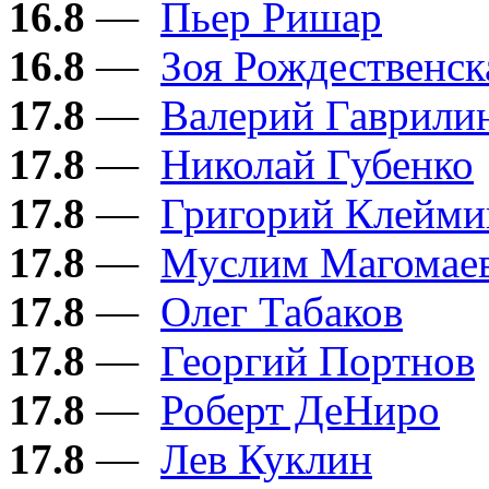
16.8
—
Пьер Ришар
16.8
—
Зоя Рождественск
17.8
—
Валерий Гаврили
17.8
—
Николай Губенко
17.8
—
Григорий Клейми
17.8
—
Муслим Магомае
17.8
—
Олег Табаков
17.8
—
Георгий Портнов
17.8
—
Роберт ДеНиро
17.8
—
Лев Куклин