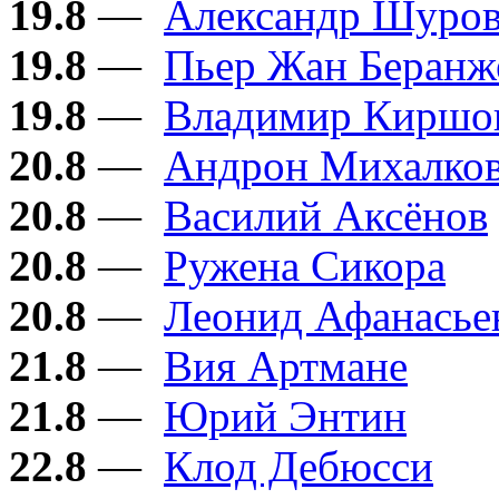
19.8
—
Александр Шуро
19.8
—
Пьер Жан Беранж
19.8
—
Владимир Киршо
20.8
—
Андрон Михалков
20.8
—
Василий Аксёнов
20.8
—
Ружена Сикора
20.8
—
Леонид Афанасье
21.8
—
Вия Артмане
21.8
—
Юрий Энтин
22.8
—
Клод Дебюсси