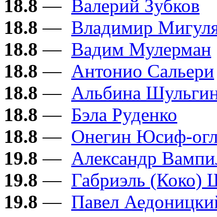
18.8
—
Валерий Зубков
18.8
—
Владимир Мигул
18.8
—
Вадим Мулерман
18.8
—
Антонио Сальери
18.8
—
Альбина Шульги
18.8
—
Бэла Руденко
18.8
—
Онегин Юсиф-ог
19.8
—
Александр Вампи
19.8
—
Габриэль (Коко) 
19.8
—
Павел Аедоницки