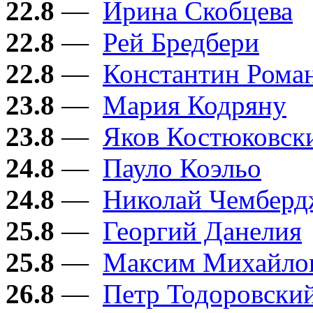
22.8
—
Ирина Скобцева
22.8
—
Рей Бредбери
22.8
—
Константин Рома
23.8
—
Мария Кодряну
23.8
—
Яков Костюковск
24.8
—
Пауло Коэльо
24.8
—
Николай Чембер
25.8
—
Георгий Данелия
25.8
—
Максим Михайло
26.8
—
Петр Тодоровски