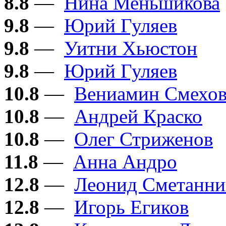
8.8
—
Нина Меньшикова
9.8
—
Юрий Гуляев
9.8
—
Уитни Хьюстон
9.8
—
Юрий Гуляев
10.8
—
Вениамин Смехо
10.8
—
Андрей Краско
10.8
—
Олег Стриженов
11.8
—
Анна Андро
12.8
—
Леонид Сметанни
12.8
—
Игорь Егиков