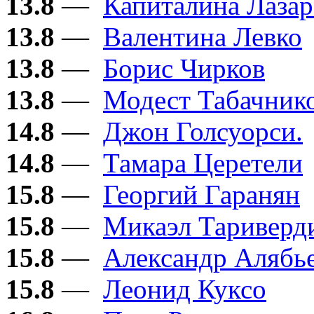
13.8
—
Капиталина Лазар
13.8
—
Валентина Левко
13.8
—
Борис Чирков
13.8
—
Модест Табачник
14.8
—
Джон Голсуорси.
14.8
—
Тамара Церетели
15.8
—
Георгий Гаранян
15.8
—
Микаэл Тариверд
15.8
—
Александр Алябь
15.8
—
Леонид Куксо