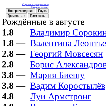
Слушать в проигрывателе
Слушать на сайте
Воспроизведение
Пауза
Громкость +
Громкость -
Рождённые в августе
1.8
—
Владимир Сороки
1.8
—
Валентина Леонтье
2.8
—
Георгий Мовсесян
2.8
—
Борис Александро
3.8
—
Мария Биешу
3.8
—
Вадим Коростылёв
4.8
—
Луи Армстронг