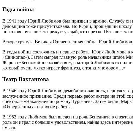
Годы войны
В 1941 году Юрий Любимов был призван в армию. Службу он п
дедовщина тоже присутствовала. Но Юрий, прошедший школу ули
по голове пять ложек врежут: угадай, кто врезал. Пять ложек по
Вскоре грянула Великая Отечественная война. Юрий Любимов в
В годы войны состоялись и первые работы Юрия Любимова в к
«Свинопас»). Затем сыграл главную роль начальника штаба М
Жарова «Беспокойное хозяйство», в которой Любимов исполнил
который очень мягко играет француза, с тонким юмором…»
Театр Вахтангова
В 1946 году Юрий Любимов, демобилизовавшись, вернулся в тр
заслуженное признание. Среди первых работ актера на этой сц
спектакле «Накануне» по роману Тургенева. Затем были: Марк
«Отверженных» и другие работы.
В 1952 году Любимов был введен на роль Бенедикта в спектакл
роль он играл с большим удовольствием, найдя здесь интерес
смысл.