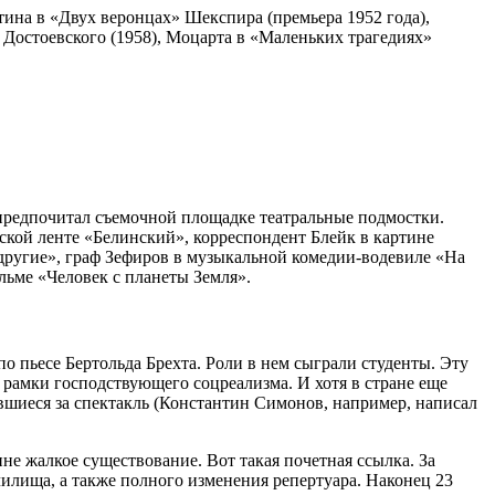
нтина в «Двух веронцах» Шекспира (премьера 1952 года),
 Достоевского (1958), Моцарта в «Маленьких трагедиях»
 предпочитал съемочной площадке театральные подмостки.
ской ленте «Белинский», корреспондент Блейк в картине
ругие», граф Зефиров в музыкальной комедии-водевиле «На
льме «Человек с планеты Земля».
 пьесе Бертольда Брехта. Роли в нем сыграли студенты. Эту
 рамки господствующего соцреализма. И хотя в стране еще
ившиеся за спектакль (Константин Симонов, например, написал
не жалкое существование. Вот такая почетная ссылка. За
илища, а также полного изменения репертуара. Наконец 23