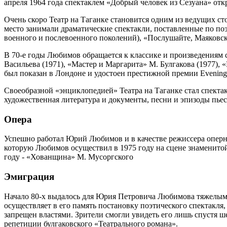
апреля 1964 года спектаклем «Добрый человек из Сезуана» откр
Очень скоро Театр на Таганке становится одним из ведущих с
место занимали драматические спектакли, поставленные по по
военного и послевоенного поколений), «Послушайте, Маяковски
В 70-е годы Любимов обращается к классике и произведениям с
Васильева (1971), «Мастер и Маргарита» М. Булгакова (1977), 
был показан в Лондоне и удостоен престижной премии Evening 
Своеобразной «энциклопедией» Театра на Таганке стал спектак
художественная литература и документы, песни и эпизоды пь
Опера
Успешно работал Юрий Любимов и в качестве режиссера оперн
которую Любимов осуществил в 1975 году на сцене знаменитой 
году - «Хованщина» М. Мусоргского
Эмиграция
Начало 80-х выдалось для Юрия Петровича Любимова тяжелым.
осуществляет в его память постановку поэтического спектакл
запрещен властями. Зрители смогли увидеть его лишь спустя ш
репетиции булгаковского «Театрального романа».