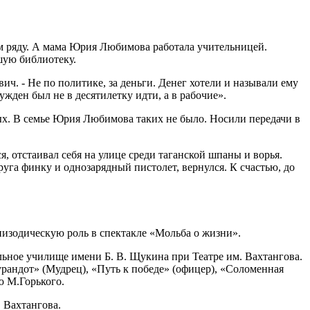
ом ряду. А мама Юрия Любимова работала учительницей.
шую библиотеку.
ич. - Не по политике, за деньги. Денег хотели и называли ему
жден был не в десятилетку идти, а в рабочие».
ных. В семье Юрия Любимова таких не было. Носили передачи в
, отстаивал себя на улице среди таганской шпаны и ворья.
друга финку и однозарядный пистолет, вернулся. К счастью, до
пизодическую роль в спектакле «Мольба о жизни».
льное училище имени Б. В. Щукина при Театре им. Вахтангова.
урандот» (Мудрец), «Путь к победе» (офицер), «Соломенная
ю М.Горького.
 Вахтангова.