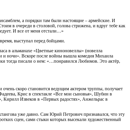
нсамблем, а порядки там были настоящие – армейские. И
им в очереди в столовой, голова стрижена, и вдруг тебе как
следует. И все от меня отстали…»
время, выступал перед бойцами.
паса в альманахе «Цветные киноновеллы» (новелла
и и ночи». Вскоре после войны вышла комедия Михаила
ки тогда писали о нем: «…понравился Любимов. Это актёр,
и очень скоро становится ведущим актером труппы, получает
Фадеева, Крис в спектакле «Все мои сыновья», Шубин в
», Кирилл Извеков в «Первых радостях», Анжельрас в
хтангова уже давно. Сам Юрий Петрович признавался, что эту
оротких сцен, сами стыки которых высекали художественный