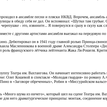
роходил в ансамбле песни и пляски НКВД. Впрочем, ансамбль а
цы в обиду себя не дал. Он вспоминал: «Шутки там грубые. Сто
 черепушке - это, извините... Я повернулся и сразу в скулу как 
месте с другими артистами ансамбля выезжал на передовую по 
ино. Дебютировал он в 1941 году главной ролью Принца-свино
ихаила Масленникова в военной драме Александра Столпера «Дн
 роль французского лётчика лейтенанта Жака Ля-Рошеля. Крити
уппу Театра им. Вахтангова. Он начинает интенсивно работать 
ене: Олег Кошевой в спектакле «Молодая гвардия» по роману А.
 Пино в «Заговоре обреченных», Робин в «Миссурийском вальсе
ь «Много шума из ничего», который шел на сцене Театра им. Ва
ные для него драматургические принципы: монтаж, соединение к