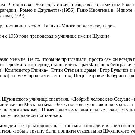
им. Вахтангова в 50-е годы стоит, прежде всего, отметить: Вале
трагедии «Ромео и Джульетта»(1956), Ганю Иволгина в «Идиоте»
зова (1959).
, поставив пьесу А. Галича «Много ли человеку надо».
ч с 1953 года преподавал в училище имени Щукина.
здо меньше. Не то, чтобы не приглашали, просто сам он всегда
о героями в тот период становились: врач Фролов в биографиче
«Композитор Глинка», Тятин Степан в драме «Егор Булычов и д
в в фильме «Город зажигает огни», Петр Петрович Бабурин в фи
 Щукинского училища спектакль «Добрый человек из Сезуана» по
ной жизни Москвы начала 60-х, поскольку она явно выходила за
вполне могли закрыть. Помешали этому влиятельные люди, вступ
ьный успех данной постановки.
омедии. Театр находился на Таганской площади и влачил поисти
иться, чтобы в труппу были приняты студенты из Щукинского уч