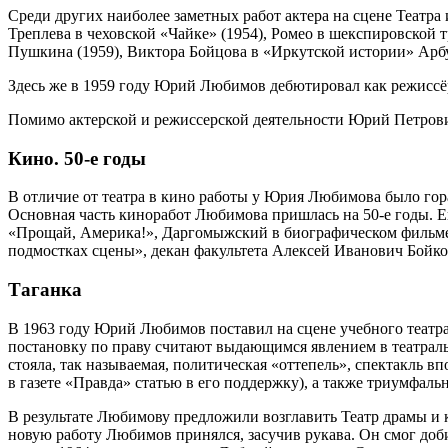
Среди других наиболее заметных работ актера на сцене Театра 
Треплева в чеховской «Чайке» (1954), Ромео в шекспировской 
Пушкина (1959), Виктора Бойцова в «Иркутской истории» Арбу
Здесь же в 1959 году Юрий Любимов дебютировал как режиссёр
Помимо актерской и режиссерской деятельности Юрий Петрови
Кино. 50-е годы
В отличие от театра в кино работы у Юрия Любимова было гора
Основная часть киноработ Любимова пришлась на 50-е годы. Ег
«Прощай, Америка!», Даргомыжский в биографическом фильме 
подмостках сцены», декан факультета Алексей Иванович Бойко
Таганка
В 1963 году Юрий Любимов поставил на сцене учебного театра
постановку по праву считают выдающимся явлением в театраль
стояла, так называемая, политическая «оттепель», спектакль 
в газете «Правда» статью в его поддержку), а также триумфал
В результате Любимову предложили возглавить Театр драмы и к
новую работу Любимов принялся, засучив рукава. Он смог доб