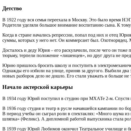
Детство
В 1922 году вся семья переехала в Москву. Это было время НЭ
Родители уделяли большое внимание воспитанию сына. К тому
Когда в стране начались репрессии, попал под них и отец Юрия
суммы, которых у него нет. Он коммерсант был. Охотнорядец. М
Досталось и деду Юрия – его раскулачили, после чего он тоже
тюрьму, терпели положение «лишенцев», но друг друга не пред
Юрию пришлось бросить школу и поступить в электромеханическ
Однажды его избили на улице, приняв за другого. Выбили два з
новых разборок дело не дошло. Его стали уважать и больше не
Начало актерской карьеры
В 1934 году Юрий поступил в студию при МХАТе 2-м. Спустя г
В 1936 году студия и театр в русле начавшейся кампании по б
В период учебы он сыграл роли в спектаклях: «Много шума из 
шляпка» (Феликс). А дипломной работой выпускника стала ро
В 1939 году Юрий Любимов окончил Театральное училище и был