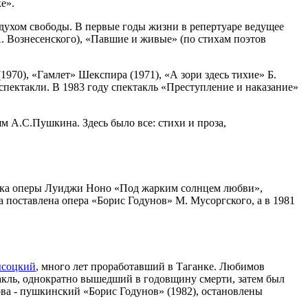
е».
духом свободы. В первые годы жизни в репертуаре ведущее
. Вознесенского), «Павшие и живые» (по стихам поэтов
970), «Гамлет» Шекспира (1971), «А зори здесь тихие» Б.
 спектакли. В 1983 году спектакль «Преступление и наказание»
м А.С.Пушкина. Здесь было все: стихи и проза,
овка оперы Луиджи Ноно «Под жарким солнцем любви»,
 поставлена опера «Борис Годунов» М. Мусоргского, а в 1981
ысоцкий
, много лет проработавший в Таганке. Любимов
такль, однократно вышедший в годовщину смерти, затем был
ова - пушкинский «Борис Годунов» (1982), остановлены