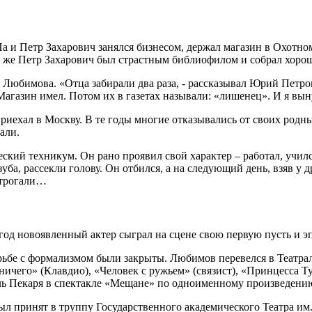
Па и Петр Захарович занялся бизнесом, держал магазин в Охотн
 же Петр Захарович был страстным библиофилом и собрал хоро
 Любимова. «Отца забирали два раза, - рассказывал Юрий Петров
агазин имел. Потом их в газетах называли: «лишенец». И я выну
 приехал в Москву. В те годы многие отказывались от своих род
али.
ий техникум. Он рано проявил свой характер – работал, учился
уба, рассекли голову. Он отбился, а на следующий день, взяв у 
 трогали…
од новоявленный актер сыграл на сцене свою первую пусть и э
орьбе с формализмом были закрыты. Любимов перевелся в Театра
ничего» (Клавдио), «Человек с ружьем» (связист), «Принцесса Т
ль Пекаря в спектакле «Мещане» по одноименному произведени
 принят в труппу Государственного академического Театра им.