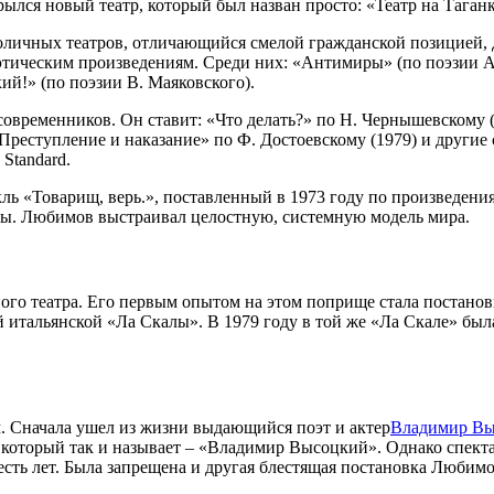
ылся новый театр, который был назван просто: «Театр на Таганк
толичных театров, отличающийся смелой гражданской позицией, 
этическим произведениям. Среди них: «Антимиры» (по поэзии А
й!» (по поэзии В. Маяковского).
овременников. Он ставит: «Что делать?» по Н. Чернышевскому (1
«Преступление и наказание» по Ф. Достоевскому (1979) и другие
Standard.
ль «Товарищ, верь.», поставленный в 1973 году по произведения
есы. Любимов выстраивал целостную, системную модель мира.
ого театра. Его первым опытом на этом поприще стала постан
итальянской «Ла Скалы». В 1979 году в той же «Ла Скале» была
 Сначала ушел из жизни выдающийся поэт и актер
Владимир В
я, который так и называет – «Владимир Высоцкий». Однако спек
есть лет. Была запрещена и другая блестящая постановка Любим