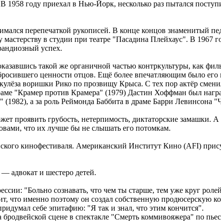
В 1958 году приехал в Нью-Йорк, несколько раз пытался поступит
нимался перепечаткой рукописей. В конце концов знаменитый пе
 мастерству в студии при театре "Пасадина Плейхаус". В 1967
рандиозный успех.
казавшись такой же органичной частью контркультуры, как филь
тбросившего ценности отцов. Ещё более впечатляющим было ег
ркулёза воришки Рико по прозвищу Крыса. С тех пор актёр смен
раме "Крамер против Крамера" (1979) Дастин Хоффман был нагр
 (1982), а за роль Реймонда Баббита в драме Барри Левинсона "
ожет проявить грубость, нетерпимость, диктаторские замашки. 
овами, что их лучше бы не слышать его потомкам.
нского кинофестиваля. Американский Институт Кино (AFI) прис
— адвокат и шестеро детей.
сии: "Больно сознавать, что чем ты старше, тем уже круг ролей
ит, что именно поэтому он создал собственную продюсерскую ком
ридумал себе эпитафию: "Я так и знал, что этим кончится".
а бродвейской сцене в спектакле "Смерть коммивояжера" по пье