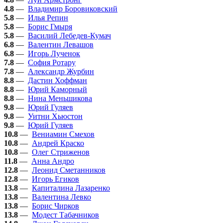
4.8
—
Владимир Боровиковский
5.8
—
Илья Репин
5.8
—
Борис Гмыря
5.8
—
Василий Лебедев-Кумач
6.8
—
Валентин Левашов
6.8
—
Игорь Лученок
7.8
—
София Ротару
7.8
—
Александр Журбин
8.8
—
Дастин Хоффман
8.8
—
Юрий Каморный
8.8
—
Нина Меньшикова
9.8
—
Юрий Гуляев
9.8
—
Уитни Хьюстон
9.8
—
Юрий Гуляев
10.8
—
Вениамин Смехов
10.8
—
Андрей Краско
10.8
—
Олег Стриженов
11.8
—
Анна Андро
12.8
—
Леонид Сметанников
12.8
—
Игорь Егиков
13.8
—
Капиталина Лазаренко
13.8
—
Валентина Левко
13.8
—
Борис Чирков
13.8
—
Модест Табачников