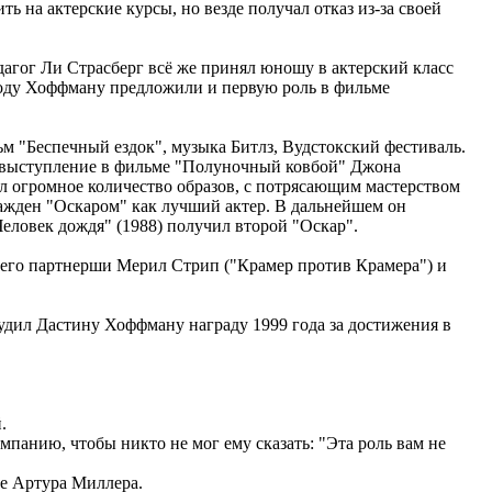
ь на актерские курсы, но везде получал отказ из-за своей
дагог Ли Страсберг всё же принял юношу в актерский класс
 году Хоффману предложили и первую роль в фильме
м "Беспечный ездок", музыка Битлз, Вудстокский фестиваль.
о выступление в фильме "Полуночный ковбой" Джона
ил огромное количество образов, с потрясающим мастерством
ажден "Оскаром" как лучший актер. В дальнейшем он
Человек дождя" (1988) получил второй "Оскар".
А его партнерши Мерил Стрип ("Крамер против Крамера") и
удил Дастину Хоффману награду 1999 года за достижения в
.
панию, чтобы никто не мог ему сказать: "Эта роль вам не
се Артура Миллера.