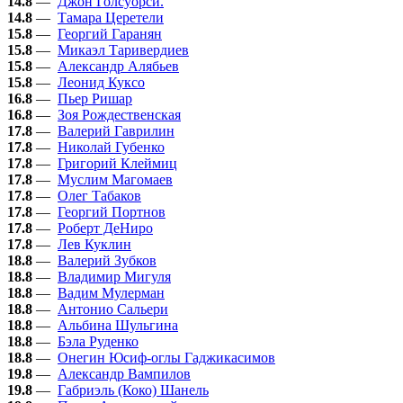
14.8
—
Джон Голсуорси.
14.8
—
Тамара Церетели
15.8
—
Георгий Гаранян
15.8
—
Микаэл Таривердиев
15.8
—
Александр Алябьев
15.8
—
Леонид Куксо
16.8
—
Пьер Ришар
16.8
—
Зоя Рождественская
17.8
—
Валерий Гаврилин
17.8
—
Николай Губенко
17.8
—
Григорий Клеймиц
17.8
—
Муслим Магомаев
17.8
—
Олег Табаков
17.8
—
Георгий Портнов
17.8
—
Роберт ДеНиро
17.8
—
Лев Куклин
18.8
—
Валерий Зубков
18.8
—
Владимир Мигуля
18.8
—
Вадим Мулерман
18.8
—
Антонио Сальери
18.8
—
Альбина Шульгина
18.8
—
Бэла Руденко
18.8
—
Онегин Юсиф-оглы Гаджикасимов
19.8
—
Александр Вампилов
19.8
—
Габриэль (Коко) Шанель