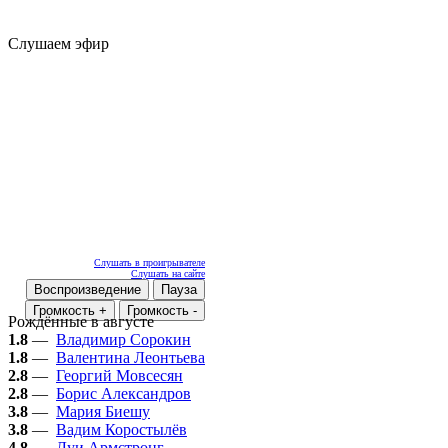
Слушаем эфир
Слушать в проигрывателе
Слушать на сайте
Воспроизведение
Пауза
Громкость +
Громкость -
Рождённые в августе
1.8
—
Владимир Сорокин
1.8
—
Валентина Леонтьева
2.8
—
Георгий Мовсесян
2.8
—
Борис Александров
3.8
—
Мария Биешу
3.8
—
Вадим Коростылёв
4.8
—
Луи Армстронг