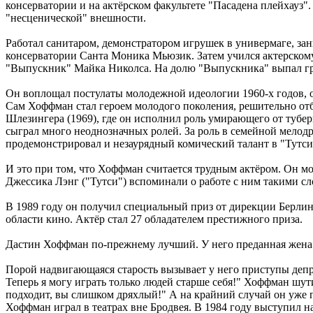
консерватории и на актёрском факультете "Пасадена плейхауз". 
"несценической" внешности.
Работал санитаром, демонстратором игрушек в универмаге, за
консерватории Санта Моника Мьюзик. Затем учился актерскому
"Выпускник" Майка Николса. На долю "Выпускника" выпал г
Он воплощал постулаты молодежной идеологии 1960-х годов, о
Сам Хоффман стал героем молодого поколения, решительно о
Шлезингера (1969), где он исполнил роль умирающего от тубе
сыграл много неоднозначных ролей. За роль в семейной мелод
продемонстрировал и незаурядный комический талант в "Тутси"
И это при том, что Хоффман считается трудным актёром. Он м
Джессика Лэнг ("Тутси") вспоминали о работе с ним такими сл
В 1989 году он получил специальный приз от дирекции Берли
области кино. Актёр стал 27 обладателем престижного приза.
Дастин Хоффман по-прежнему лучший. У него преданная жена 
Порой надвигающаяся старость вызывает у него приступы депрес
Теперь я могу играть только людей старше себя!" Хоффман шут
подходит, вы слишком дряхлый!" А на крайний случай он уже п
Хоффман играл в театрах вне Бродвея. В 1984 году выступил н