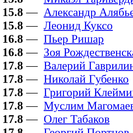
15.8
—
Александр Алябь
15.8
—
Леонид Куксо
16.8
—
Пьер Ришар
16.8
—
Зоя Рождественск
17.8
—
Валерий Гаврили
17.8
—
Николай Губенко
17.8
—
Григорий Клейми
17.8
—
Муслим Магомае
17.8
—
Олег Табаков
17.8
—
Георгий Портнов