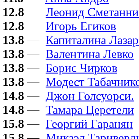
12.8
—
Леонид Сметанни
12.8
—
Игорь Егиков
13.8
—
Капиталина Лазар
13.8
—
Валентина Левко
13.8
—
Борис Чирков
13.8
—
Модест Табачник
14.8
—
Джон Голсуорси.
14.8
—
Тамара Церетели
15.8
—
Георгий Гаранян
15.8
—
Микаэл Тариверд