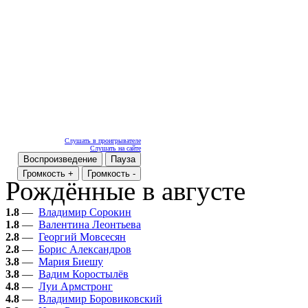
Слушать в проигрывателе
Слушать на сайте
Воспроизведение
Пауза
Громкость +
Громкость -
Рождённые в августе
1.8
—
Владимир Сорокин
1.8
—
Валентина Леонтьева
2.8
—
Георгий Мовсесян
2.8
—
Борис Александров
3.8
—
Мария Биешу
3.8
—
Вадим Коростылёв
4.8
—
Луи Армстронг
4.8
—
Владимир Боровиковский