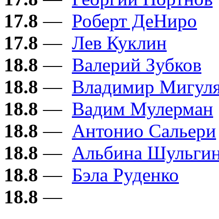
17.8
—
Роберт ДеНиро
17.8
—
Лев Куклин
18.8
—
Валерий Зубков
18.8
—
Владимир Мигул
18.8
—
Вадим Мулерман
18.8
—
Антонио Сальери
18.8
—
Альбина Шульги
18.8
—
Бэла Руденко
18.8
—