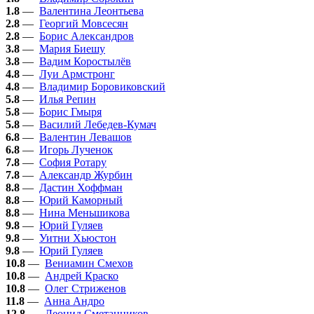
1.8
—
Валентина Леонтьева
2.8
—
Георгий Мовсесян
2.8
—
Борис Александров
3.8
—
Мария Биешу
3.8
—
Вадим Коростылёв
4.8
—
Луи Армстронг
4.8
—
Владимир Боровиковский
5.8
—
Илья Репин
5.8
—
Борис Гмыря
5.8
—
Василий Лебедев-Кумач
6.8
—
Валентин Левашов
6.8
—
Игорь Лученок
7.8
—
София Ротару
7.8
—
Александр Журбин
8.8
—
Дастин Хоффман
8.8
—
Юрий Каморный
8.8
—
Нина Меньшикова
9.8
—
Юрий Гуляев
9.8
—
Уитни Хьюстон
9.8
—
Юрий Гуляев
10.8
—
Вениамин Смехов
10.8
—
Андрей Краско
10.8
—
Олег Стриженов
11.8
—
Анна Андро
12.8
—
Леонид Сметанников