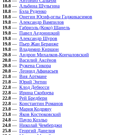
18.8
—
Антонио Сальери
18.8
—
Альбина Шульгина
18.8
—
Бэла Руденко
18.8
—
Онегин Юсиф-оглы Гаджикасимов
19.8
—
Александр Вампилов
19.8
—
Габриэль (Коко) Шанель
19.8
—
Павел Аедоницкий
19.8
—
Александр Шуров
19.8
—
Пьер Жан Беранже
19.8
—
Владимир Киршон
20.8
—
Андрон Михалков-Кончаловский
20.8
—
Василий Аксёнов
20.8
—
Ружена Сикора
20.8
—
Леонид Афанасьев
21.8
—
Вия Артмане
21.8
—
Юрий Энтин
22.8
—
Клод Дебюсси
22.8
—
Ирина Скобцева
22.8
—
Рей Бредбери
22.8
—
Константин Романов
23.8
—
Мария Кодряну
23.8
—
Яков Костюковский
24.8
—
Пауло Коэльо
24.8
—
Николай Чемберджи
25.8
—
Георгий Данелия