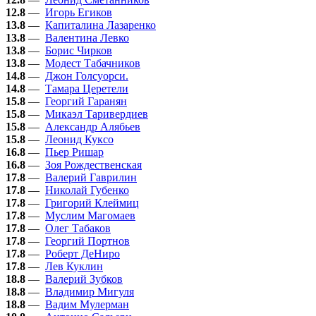
12.8
—
Игорь Егиков
13.8
—
Капиталина Лазаренко
13.8
—
Валентина Левко
13.8
—
Борис Чирков
13.8
—
Модест Табачников
14.8
—
Джон Голсуорси.
14.8
—
Тамара Церетели
15.8
—
Георгий Гаранян
15.8
—
Микаэл Таривердиев
15.8
—
Александр Алябьев
15.8
—
Леонид Куксо
16.8
—
Пьер Ришар
16.8
—
Зоя Рождественская
17.8
—
Валерий Гаврилин
17.8
—
Николай Губенко
17.8
—
Григорий Клеймиц
17.8
—
Муслим Магомаев
17.8
—
Олег Табаков
17.8
—
Георгий Портнов
17.8
—
Роберт ДеНиро
17.8
—
Лев Куклин
18.8
—
Валерий Зубков
18.8
—
Владимир Мигуля
18.8
—
Вадим Мулерман