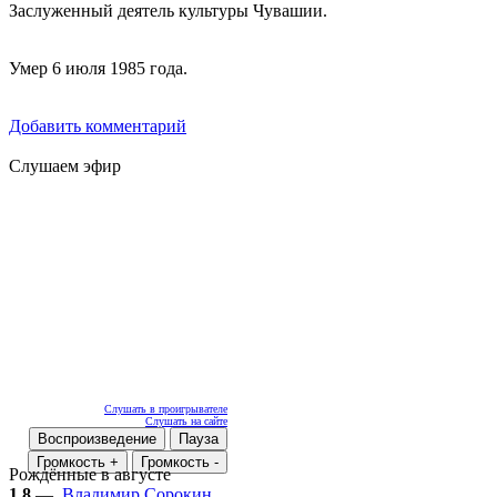
Заслуженный деятель культуры Чувашии.
Умер 6 июля 1985 года.
Добавить комментарий
Слушаем эфир
Слушать в проигрывателе
Слушать на сайте
Воспроизведение
Пауза
Громкость +
Громкость -
Рождённые в августе
1.8
—
Владимир Сорокин