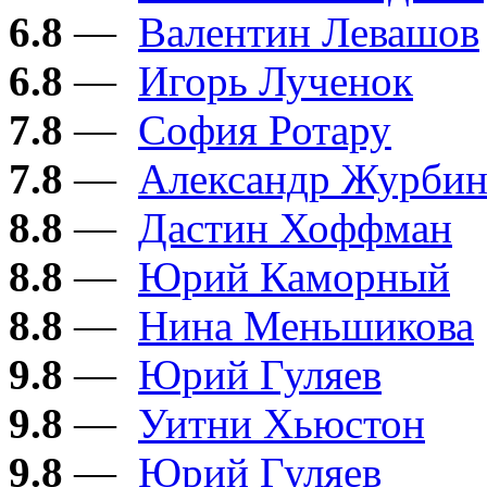
6.8
—
Валентин Левашов
6.8
—
Игорь Лученок
7.8
—
София Ротару
7.8
—
Александр Журби
8.8
—
Дастин Хоффман
8.8
—
Юрий Каморный
8.8
—
Нина Меньшикова
9.8
—
Юрий Гуляев
9.8
—
Уитни Хьюстон
9.8
—
Юрий Гуляев