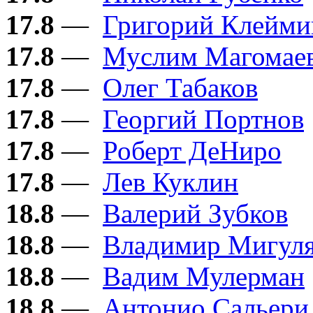
17.8
—
Григорий Клейми
17.8
—
Муслим Магомае
17.8
—
Олег Табаков
17.8
—
Георгий Портнов
17.8
—
Роберт ДеНиро
17.8
—
Лев Куклин
18.8
—
Валерий Зубков
18.8
—
Владимир Мигул
18.8
—
Вадим Мулерман
18.8
—
Антонио Сальери