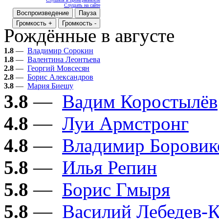
Слушать на сайте
Воспроизведение
Пауза
Громкость +
Громкость -
Рождённые в августе
1.8
—
Владимир Сорокин
1.8
—
Валентина Леонтьева
2.8
—
Георгий Мовсесян
2.8
—
Борис Александров
3.8
—
Мария Биешу
3.8
—
Вадим Коростылёв
4.8
—
Луи Армстронг
4.8
—
Владимир Боровик
5.8
—
Илья Репин
5.8
—
Борис Гмыря
5.8
—
Василий Лебедев-