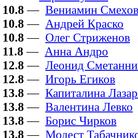
10.8
—
Вениамин Смехо
10.8
—
Андрей Краско
10.8
—
Олег Стриженов
11.8
—
Анна Андро
12.8
—
Леонид Сметанни
12.8
—
Игорь Егиков
13.8
—
Капиталина Лазар
13.8
—
Валентина Левко
13.8
—
Борис Чирков
13.8
—
Модест Табачник