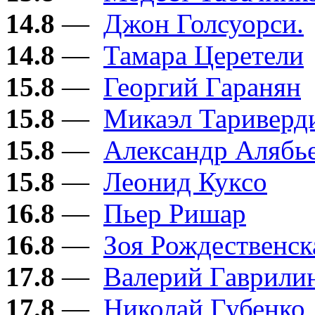
14.8
—
Джон Голсуорси.
14.8
—
Тамара Церетели
15.8
—
Георгий Гаранян
15.8
—
Микаэл Тариверд
15.8
—
Александр Алябь
15.8
—
Леонид Куксо
16.8
—
Пьер Ришар
16.8
—
Зоя Рождественск
17.8
—
Валерий Гаврили
17.8
—
Николай Губенко