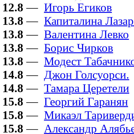
12.8
—
Игорь Егиков
13.8
—
Капиталина Лазар
13.8
—
Валентина Левко
13.8
—
Борис Чирков
13.8
—
Модест Табачник
14.8
—
Джон Голсуорси.
14.8
—
Тамара Церетели
15.8
—
Георгий Гаранян
15.8
—
Микаэл Тариверд
15.8
—
Александр Алябь