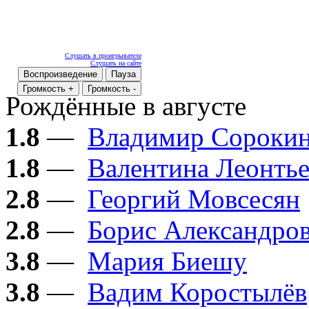
Слушать в проигрывателе
Слушать на сайте
Воспроизведение
Пауза
Громкость +
Громкость -
Рождённые в августе
1.8
—
Владимир Сороки
1.8
—
Валентина Леонтье
2.8
—
Георгий Мовсесян
2.8
—
Борис Александро
3.8
—
Мария Биешу
3.8
—
Вадим Коростылёв