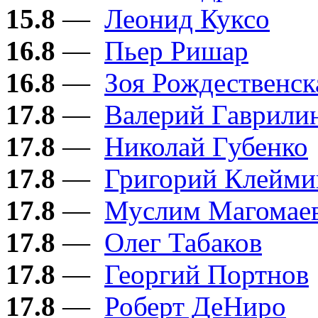
15.8
—
Леонид Куксо
16.8
—
Пьер Ришар
16.8
—
Зоя Рождественск
17.8
—
Валерий Гаврили
17.8
—
Николай Губенко
17.8
—
Григорий Клейми
17.8
—
Муслим Магомае
17.8
—
Олег Табаков
17.8
—
Георгий Портнов
17.8
—
Роберт ДеНиро