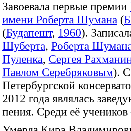
Завоевала первые премии
имени Роберта Шумана
(
Б
(
Будапешт
,
1960
). Записа
Шуберта
,
Роберта Шуман
Пуленка
,
Сергея Рахмани
Павлом Серебряковым
). 
Петербургской консервато
2012 года являлась завед
пения. Среди её ученико
Умерла Кира Владимировна