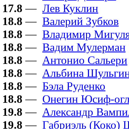
17.8
—
Лев Куклин
18.8
—
Валерий Зубков
18.8
—
Владимир Мигул
18.8
—
Вадим Мулерман
18.8
—
Антонио Сальери
18.8
—
Альбина Шульги
18.8
—
Бэла Руденко
18.8
—
Онегин Юсиф-ог
19.8
—
Александр Вампи
19.8
—
Габриэль (Коко) 