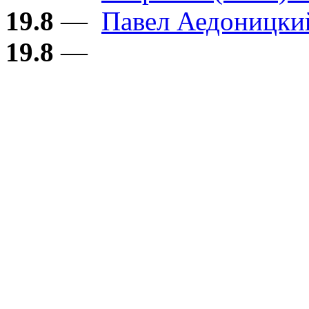
19.8
—
Павел Аедоницки
19.8
—