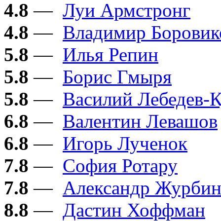
4.8
—
Луи Армстронг
4.8
—
Владимир Боровик
5.8
—
Илья Репин
5.8
—
Борис Гмыря
5.8
—
Василий Лебедев-
6.8
—
Валентин Левашов
6.8
—
Игорь Лученок
7.8
—
София Ротару
7.8
—
Александр Журби
8.8
—
Дастин Хоффман