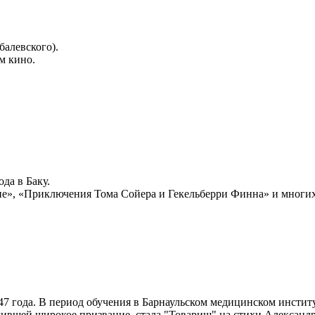
балевского).
м кино.
да в Баку.
е», «Приключения Тома Сойера и Гекельберри Финна» и многих
47 года. В период обучения в Барнаульском медицинском инстит
учившей широкое призвание, стала "Товарищ" на стихи Александр