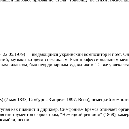
–22.05.1979) — выдающийся украинский композитор и поэт. Од
дений, музыки ко двум спектаклям. Был профессиональным меди
ьным талантом, был неординарным художником. Также увлекался
s
) (7 мая 1833, Гамбург - 3 апреля 1897, Вена), немецкий компози
тупал как пианист и дирижер. Симфонизм Брамса отличает орган
ля инструментов с оркестром, "Немецкий реквием" (1868), кам
нсамбли, песни.