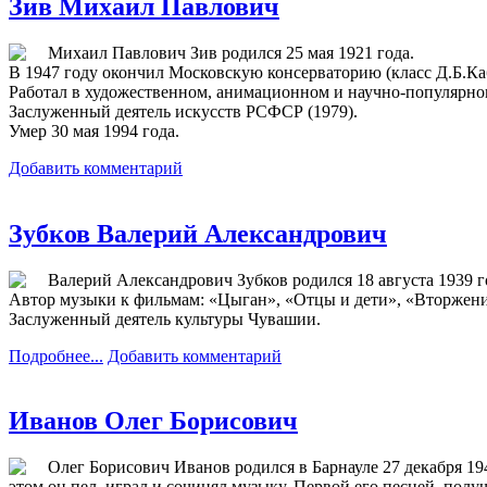
Зив Михаил Павлович
Михаил Павлович Зив родился 25 мая 1921 года.
В 1947 году окончил Московскую консерваторию (класс Д.Б.Ка
Работал в художественном, анимационном и научно-популярно
Заслуженный деятель искусств РСФСР (1979).
Умер 30 мая 1994 года.
Добавить комментарий
Зубков Валерий Александрович
Валерий Александрович Зубков родился 18 августа 1939 го
Автор музыки к фильмам: «Цыган», «Отцы и дети», «Вторжени
Заслуженный деятель культуры Чувашии.
Подробнее...
Добавить комментарий
Иванов Олег Борисович
Олег Борисович Иванов родился в Барнауле 27 декабря 19
этом он пел, играл и сочинял музыку. Первой его песней, пол