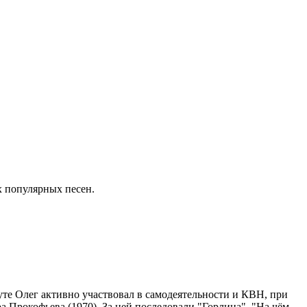
 популярных песен.
уте Олег активно участвовал в самодеятельности и КВН, при
а Прокофьева (1970). За ней последовали "Горлица", "На чём