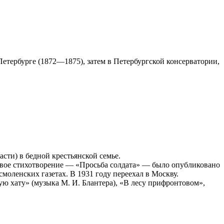
етербурге (1872—1875), затем в Петербургской консерватории,
асти) в бедной крестьянской семье.
рвое стихотворение — «Просьба солдата» — было опубликовано
смоленских газетах. В 1931 году переехал в Москву.
 хату» (музыка М. И. Блантера), «В лесу прифронтовом»,