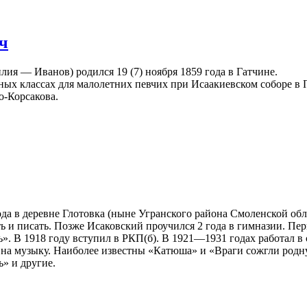
ч
я — Иванов) родился 19 (7) ноября 1859 года в Гатчине.
ых классах для малолетних певчих при Исаакиевском соборе в П
о-Корсакова.
ода в деревне Глотовка (ныне Угранского района Смоленской обл
 и писать. Позже Исаковский проучился 2 года в гимназии. Пе
». В 1918 году вступил в РКП(б). В 1921—1931 годах работал в 
а музыку. Наиболее известны «Катюша» и «Враги сожгли родную
» и другие.