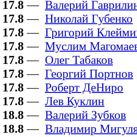
17.8
—
Валерий Гаврили
17.8
—
Николай Губенко
17.8
—
Григорий Клейми
17.8
—
Муслим Магомае
17.8
—
Олег Табаков
17.8
—
Георгий Портнов
17.8
—
Роберт ДеНиро
17.8
—
Лев Куклин
18.8
—
Валерий Зубков
18.8
—
Владимир Мигул