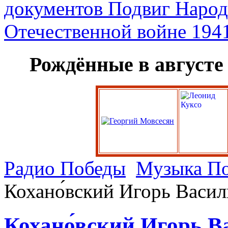
Рождённые в августе
Радио Победы
Музыка П
Кохано́вский Игорь Васил
Кохано́вский Игорь В