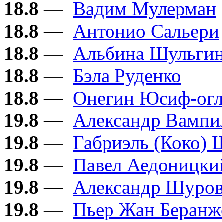
18.8
—
Вадим Мулерман
18.8
—
Антонио Сальери
18.8
—
Альбина Шульги
18.8
—
Бэла Руденко
18.8
—
Онегин Юсиф-ог
19.8
—
Александр Вампи
19.8
—
Габриэль (Коко) 
19.8
—
Павел Аедоницки
19.8
—
Александр Шуро
19.8
—
Пьер Жан Беранж