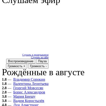
Слушать в проигрывателе
Слушать на сайте
Воспроизведение
Пауза
Громкость +
Громкость -
Рождённые в августе
1.8
—
Владимир Сорокин
1.8
—
Валентина Леонтьева
2.8
—
Георгий Мовсесян
2.8
—
Борис Александров
3.8
—
Мария Биешу
3.8
—
Вадим Коростылёв
4.8
—
Луи Армстронг