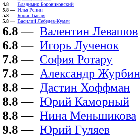
4.8
—
Владимир Боровиковский
5.8
—
Илья Репин
5.8
—
Борис Гмыря
5.8
—
Василий Лебедев-Кумач
6.8
—
Валентин Левашов
6.8
—
Игорь Лученок
7.8
—
София Ротару
7.8
—
Александр Журби
8.8
—
Дастин Хоффман
8.8
—
Юрий Каморный
8.8
—
Нина Меньшикова
9.8
—
Юрий Гуляев