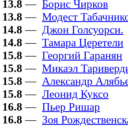
13.8
—
Борис Чирков
13.8
—
Модест Табачник
14.8
—
Джон Голсуорси.
14.8
—
Тамара Церетели
15.8
—
Георгий Гаранян
15.8
—
Микаэл Тариверд
15.8
—
Александр Алябь
15.8
—
Леонид Куксо
16.8
—
Пьер Ришар
16.8
—
Зоя Рождественск