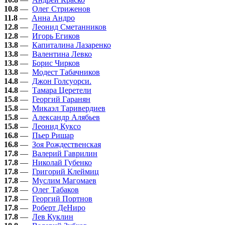
10.8
—
Олег Стриженов
11.8
—
Анна Андро
12.8
—
Леонид Сметанников
12.8
—
Игорь Егиков
13.8
—
Капиталина Лазаренко
13.8
—
Валентина Левко
13.8
—
Борис Чирков
13.8
—
Модест Табачников
14.8
—
Джон Голсуорси.
14.8
—
Тамара Церетели
15.8
—
Георгий Гаранян
15.8
—
Микаэл Таривердиев
15.8
—
Александр Алябьев
15.8
—
Леонид Куксо
16.8
—
Пьер Ришар
16.8
—
Зоя Рождественская
17.8
—
Валерий Гаврилин
17.8
—
Николай Губенко
17.8
—
Григорий Клеймиц
17.8
—
Муслим Магомаев
17.8
—
Олег Табаков
17.8
—
Георгий Портнов
17.8
—
Роберт ДеНиро
17.8
—
Лев Куклин