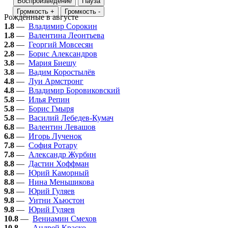
Воспроизведение
Пауза
Громкость +
Громкость -
Рождённые в августе
1.8
—
Владимир Сорокин
1.8
—
Валентина Леонтьева
2.8
—
Георгий Мовсесян
2.8
—
Борис Александров
3.8
—
Мария Биешу
3.8
—
Вадим Коростылёв
4.8
—
Луи Армстронг
4.8
—
Владимир Боровиковский
5.8
—
Илья Репин
5.8
—
Борис Гмыря
5.8
—
Василий Лебедев-Кумач
6.8
—
Валентин Левашов
6.8
—
Игорь Лученок
7.8
—
София Ротару
7.8
—
Александр Журбин
8.8
—
Дастин Хоффман
8.8
—
Юрий Каморный
8.8
—
Нина Меньшикова
9.8
—
Юрий Гуляев
9.8
—
Уитни Хьюстон
9.8
—
Юрий Гуляев
10.8
—
Вениамин Смехов
10.8
—
Андрей Краско