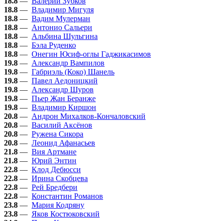
18.8
—
Валерий Зубков
18.8
—
Владимир Мигуля
18.8
—
Вадим Мулерман
18.8
—
Антонио Сальери
18.8
—
Альбина Шульгина
18.8
—
Бэла Руденко
18.8
—
Онегин Юсиф-оглы Гаджикасимов
19.8
—
Александр Вампилов
19.8
—
Габриэль (Коко) Шанель
19.8
—
Павел Аедоницкий
19.8
—
Александр Шуров
19.8
—
Пьер Жан Беранже
19.8
—
Владимир Киршон
20.8
—
Андрон Михалков-Кончаловский
20.8
—
Василий Аксёнов
20.8
—
Ружена Сикора
20.8
—
Леонид Афанасьев
21.8
—
Вия Артмане
21.8
—
Юрий Энтин
22.8
—
Клод Дебюсси
22.8
—
Ирина Скобцева
22.8
—
Рей Бредбери
22.8
—
Константин Романов
23.8
—
Мария Кодряну
23.8
—
Яков Костюковский