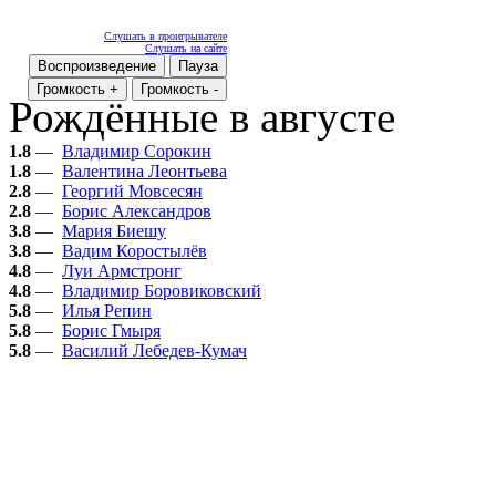
Слушать в проигрывателе
Слушать на сайте
Воспроизведение
Пауза
Громкость +
Громкость -
Рождённые в августе
1.8
—
Владимир Сорокин
1.8
—
Валентина Леонтьева
2.8
—
Георгий Мовсесян
2.8
—
Борис Александров
3.8
—
Мария Биешу
3.8
—
Вадим Коростылёв
4.8
—
Луи Армстронг
4.8
—
Владимир Боровиковский
5.8
—
Илья Репин
5.8
—
Борис Гмыря
5.8
—
Василий Лебедев-Кумач