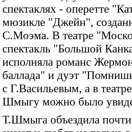
спектаклях - оперетте "Ка
мюзикле "Джейн", создан
С.Моэма. В театре "Моско
спектакль "Большой Канк
исполняла романс Жермон
баллада" и дуэт "Помнишь
с Г.Васильевым, а в теат
Шмыгу можно было увидет
Т.Шмыга объездила почти 