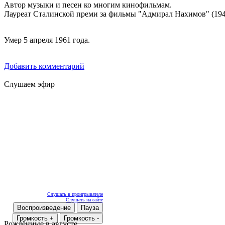
Автор музыки и песен ко многим кинофильмам.
Лауреат Сталинской преми за фильмы "Адмирал Нахимов" (1947
Умер 5 апреля 1961 года.
Добавить комментарий
Слушаем эфир
Слушать в проигрывателе
Слушать на сайте
Воспроизведение
Пауза
Громкость +
Громкость -
Рождённые в августе