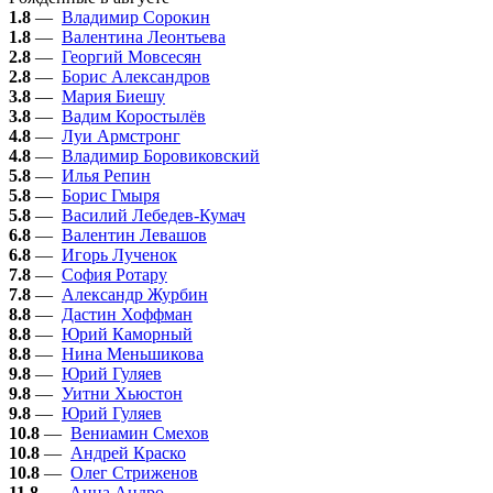
1.8
—
Владимир Сорокин
1.8
—
Валентина Леонтьева
2.8
—
Георгий Мовсесян
2.8
—
Борис Александров
3.8
—
Мария Биешу
3.8
—
Вадим Коростылёв
4.8
—
Луи Армстронг
4.8
—
Владимир Боровиковский
5.8
—
Илья Репин
5.8
—
Борис Гмыря
5.8
—
Василий Лебедев-Кумач
6.8
—
Валентин Левашов
6.8
—
Игорь Лученок
7.8
—
София Ротару
7.8
—
Александр Журбин
8.8
—
Дастин Хоффман
8.8
—
Юрий Каморный
8.8
—
Нина Меньшикова
9.8
—
Юрий Гуляев
9.8
—
Уитни Хьюстон
9.8
—
Юрий Гуляев
10.8
—
Вениамин Смехов
10.8
—
Андрей Краско
10.8
—
Олег Стриженов
11.8
—
Анна Андро