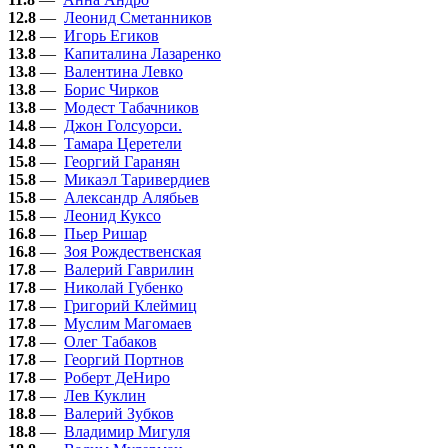
12.8
—
Леонид Сметанников
12.8
—
Игорь Егиков
13.8
—
Капиталина Лазаренко
13.8
—
Валентина Левко
13.8
—
Борис Чирков
13.8
—
Модест Табачников
14.8
—
Джон Голсуорси.
14.8
—
Тамара Церетели
15.8
—
Георгий Гаранян
15.8
—
Микаэл Таривердиев
15.8
—
Александр Алябьев
15.8
—
Леонид Куксо
16.8
—
Пьер Ришар
16.8
—
Зоя Рождественская
17.8
—
Валерий Гаврилин
17.8
—
Николай Губенко
17.8
—
Григорий Клеймиц
17.8
—
Муслим Магомаев
17.8
—
Олег Табаков
17.8
—
Георгий Портнов
17.8
—
Роберт ДеНиро
17.8
—
Лев Куклин
18.8
—
Валерий Зубков
18.8
—
Владимир Мигуля