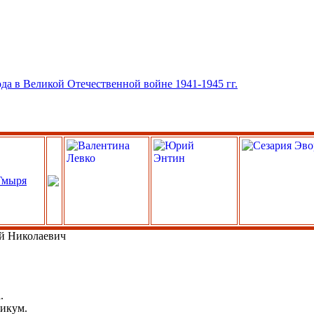
й Николаевич
.
никум.