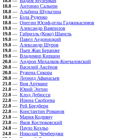
18.8
—
Вадим Мулерман
18.8
—
Антонио Сальери
18.8
—
Альбина Шульгина
18.8
—
Бэла Руденко
18.8
—
Онегин Юсиф-оглы Гаджикасимов
19.8
—
Александр Вампилов
19.8
—
Габриэль (Коко) Шанель
19.8
—
Павел Аедоницкий
19.8
—
Александр Шуров
19.8
—
Пьер Жан Беранже
19.8
—
Владимир Киршон
20.8
—
Андрон Михалков-Кончаловский
20.8
—
Василий Аксёнов
20.8
—
Ружена Сикора
20.8
—
Леонид Афанасьев
21.8
—
Вия Артмане
21.8
—
Юрий Энтин
22.8
—
Клод Дебюсси
22.8
—
Ирина Скобцева
22.8
—
Рей Бредбери
22.8
—
Константин Романов
23.8
—
Мария Кодряну
23.8
—
Яков Костюковский
24.8
—
Пауло Коэльо
24.8
—
Николай Чемберджи