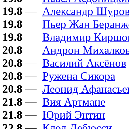
19.8
—
Александр Шуро
19.8
—
Пьер Жан Беранж
19.8
—
Владимир Киршо
20.8
—
Андрон Михалков
20.8
—
Василий Аксёнов
20.8
—
Ружена Сикора
20.8
—
Леонид Афанасье
21.8
—
Вия Артмане
21.8
—
Юрий Энтин
22.8
—
Клод Дебюсси