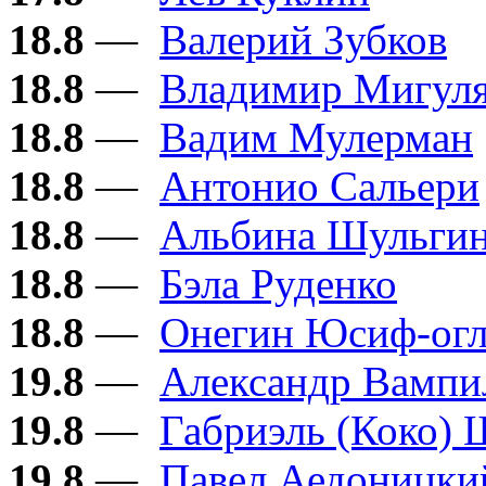
18.8
—
Валерий Зубков
18.8
—
Владимир Мигул
18.8
—
Вадим Мулерман
18.8
—
Антонио Сальери
18.8
—
Альбина Шульги
18.8
—
Бэла Руденко
18.8
—
Онегин Юсиф-ог
19.8
—
Александр Вампи
19.8
—
Габриэль (Коко) 
19.8
—
Павел Аедоницки