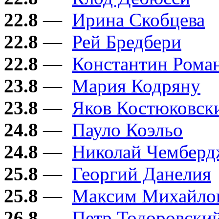
22.8
—
Ирина Скобцева
22.8
—
Рей Бредбери
22.8
—
Константин Рома
23.8
—
Мария Кодряну
23.8
—
Яков Костюковск
24.8
—
Пауло Коэльо
24.8
—
Николай Чембер
25.8
—
Георгий Данелия
25.8
—
Максим Михайло
26.8
—
Петр Тодоровски