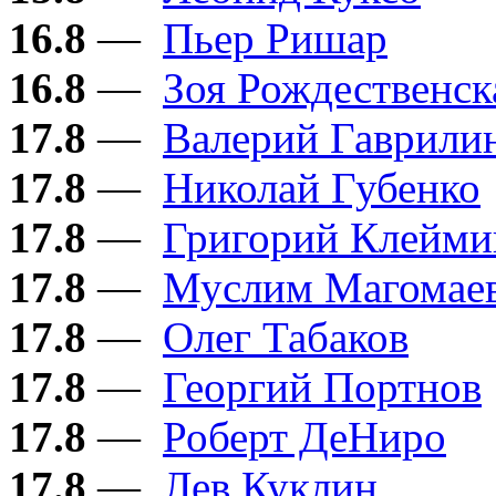
16.8
—
Пьер Ришар
16.8
—
Зоя Рождественск
17.8
—
Валерий Гаврили
17.8
—
Николай Губенко
17.8
—
Григорий Клейми
17.8
—
Муслим Магомае
17.8
—
Олег Табаков
17.8
—
Георгий Портнов
17.8
—
Роберт ДеНиро
17.8
—
Лев Куклин