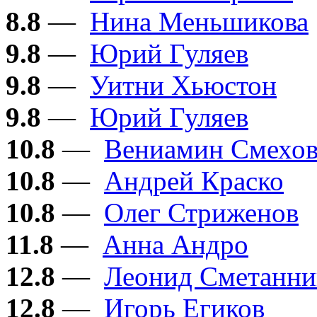
8.8
—
Нина Меньшикова
9.8
—
Юрий Гуляев
9.8
—
Уитни Хьюстон
9.8
—
Юрий Гуляев
10.8
—
Вениамин Смехо
10.8
—
Андрей Краско
10.8
—
Олег Стриженов
11.8
—
Анна Андро
12.8
—
Леонид Сметанни
12.8
—
Игорь Егиков