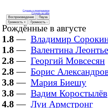
Слушать в проигрывателе
Слушать на сайте
Воспроизведение
Пауза
Громкость +
Громкость -
Рождённые в августе
1.8
—
Владимир Сороки
1.8
—
Валентина Леонтье
2.8
—
Георгий Мовсесян
2.8
—
Борис Александро
3.8
—
Мария Биешу
3.8
—
Вадим Коростылёв
4.8
—
Луи Армстронг