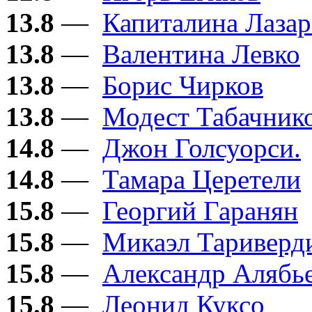
13.8
—
Капиталина Лазар
13.8
—
Валентина Левко
13.8
—
Борис Чирков
13.8
—
Модест Табачник
14.8
—
Джон Голсуорси.
14.8
—
Тамара Церетели
15.8
—
Георгий Гаранян
15.8
—
Микаэл Тариверд
15.8
—
Александр Алябь
15.8
—
Леонид Куксо