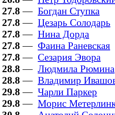
27.8
—
Богдан Ступка
27.8
—
Цезарь Солодарь
27.8
—
Нина Дорда
27.8
—
Фаина Раневская
27.8
—
Сезария Эвора
28.8
—
Людмила Рюмина
28.8
—
Владимир Ивашо
29.8
—
Чарли Паркер
29.8
—
Морис Метерлин
30.8
—
Анатолий Солон