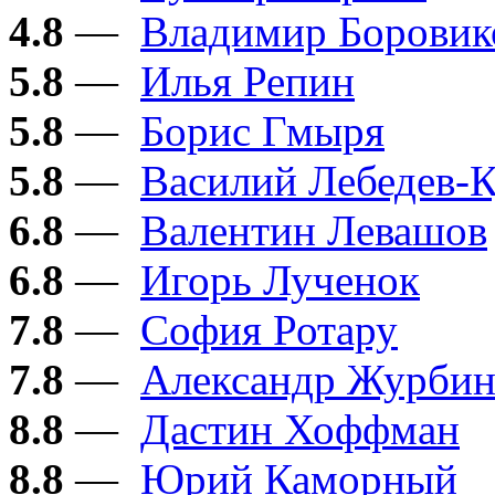
4.8
—
Владимир Боровик
5.8
—
Илья Репин
5.8
—
Борис Гмыря
5.8
—
Василий Лебедев-
6.8
—
Валентин Левашов
6.8
—
Игорь Лученок
7.8
—
София Ротару
7.8
—
Александр Журби
8.8
—
Дастин Хоффман
8.8
—
Юрий Каморный