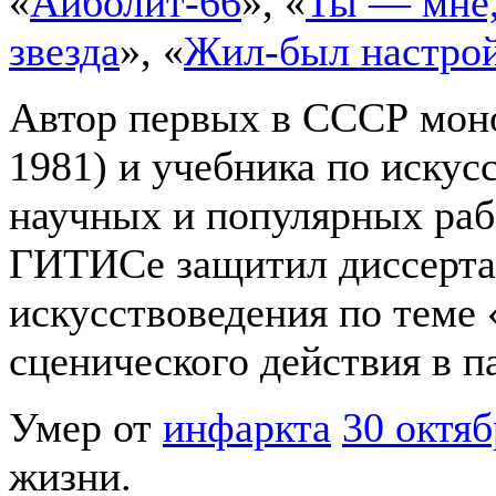
«
Айболит-66
», «
Ты — мне,
звезда
», «
Жил-был настро
Автор первых в СССР моно
1981) и учебника по искус
научных и популярных рабо
ГИТИСе защитил диссерта
искусствоведения по теме
сценического действия в п
Умер от
инфаркта
30 октяб
жизни.