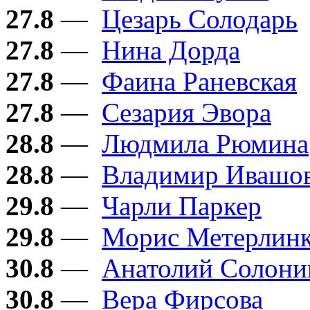
27.8
—
Цезарь Солодарь
27.8
—
Нина Дорда
27.8
—
Фаина Раневская
27.8
—
Сезария Эвора
28.8
—
Людмила Рюмина
28.8
—
Владимир Ивашо
29.8
—
Чарли Паркер
29.8
—
Морис Метерлин
30.8
—
Анатолий Солон
30.8
—
Вера Фирсова