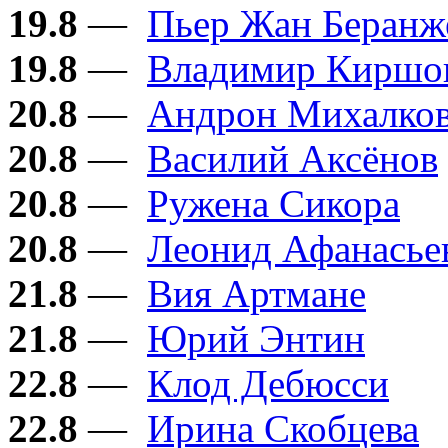
19.8
—
Пьер Жан Беранж
19.8
—
Владимир Киршо
20.8
—
Андрон Михалков
20.8
—
Василий Аксёнов
20.8
—
Ружена Сикора
20.8
—
Леонид Афанасье
21.8
—
Вия Артмане
21.8
—
Юрий Энтин
22.8
—
Клод Дебюсси
22.8
—
Ирина Скобцева