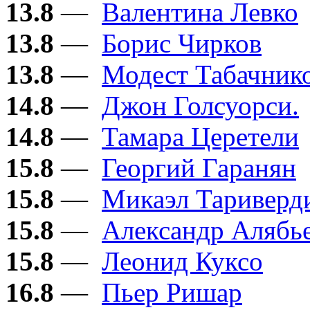
13.8
—
Валентина Левко
13.8
—
Борис Чирков
13.8
—
Модест Табачник
14.8
—
Джон Голсуорси.
14.8
—
Тамара Церетели
15.8
—
Георгий Гаранян
15.8
—
Микаэл Тариверд
15.8
—
Александр Алябь
15.8
—
Леонид Куксо
16.8
—
Пьер Ришар