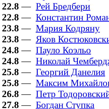
22.8
—
Рей Бредбери
22.8
—
Константин Рома
23.8
—
Мария Кодряну
23.8
—
Яков Костюковск
24.8
—
Пауло Коэльо
24.8
—
Николай Чембер
25.8
—
Георгий Данелия
25.8
—
Максим Михайло
26.8
—
Петр Тодоровски
27.8
—
Богдан Ступка