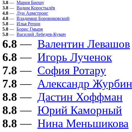
3.8
—
Мария Биешу
3.8
—
Вадим Коростылёв
4.8
—
Луи Армстронг
4.8
—
Владимир Боровиковский
5.8
—
Илья Репин
5.8
—
Борис Гмыря
5.8
—
Василий Лебедев-Кумач
6.8
—
Валентин Левашов
6.8
—
Игорь Лученок
7.8
—
София Ротару
7.8
—
Александр Журби
8.8
—
Дастин Хоффман
8.8
—
Юрий Каморный
8.8
—
Нина Меньшикова