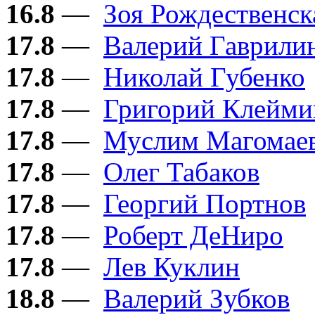
16.8
—
Зоя Рождественск
17.8
—
Валерий Гаврили
17.8
—
Николай Губенко
17.8
—
Григорий Клейми
17.8
—
Муслим Магомае
17.8
—
Олег Табаков
17.8
—
Георгий Портнов
17.8
—
Роберт ДеНиро
17.8
—
Лев Куклин
18.8
—
Валерий Зубков