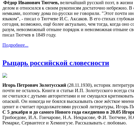
Фёдор Иванович Тютчев,
величайший русский поэт, в жизни 
делом и относился к своим рукописям достаточно небрежно. В
немками, поэтому дома по-русски не говорили. "Этот почти ин
языком", - писал о Тютчеве И.С. Аксаков. В его стихах глубо
сегодня, возможно, ещё более актуально, чем тогда, когда оно
разум, невозможный отныне порядок и невозможная отныне св
писал Тютчев в 1849 году.
Подробнее...
Рыцарь российской словесности
Игорь Петрович Золотусский
(28.11.1930), историк литератур
почти не осталось. Книги и статьи И.П. Золотусского всегда
не считался с дутыми авторитетами и не смущался критиковать 
опаской. Он никогда не боялся высказывать свое жёсткое мнен
ценит и считает продолжателями русской литературы, Игорь Пе
С 5 декабря и до самого Нового года ежедневно в 20.05 Иго
Грибоедове, И.А. Гончарове, Н.А. Некрасове, Ф.И. Тютчеве, Н.
Ремарке, Сервантесе и Хемингуэе. Рассказывать с любовью.