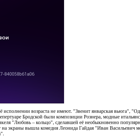
её исполнении возраста не имеют. "Звенит январская вьюга", "О
 репертуаре Бродской были композиции Рознера, модные итальянс
еля "Любовь – кольцо", сделавшей её необыкновенно популярн
ду на экраны вышла комедия Леонида Гайдая "Иван Васильевич м
".