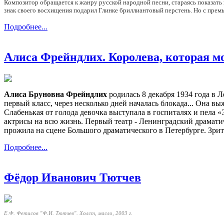
Композитор обращается к жанру русской народной песни, стараясь показать 
знак своего восхищения подарил Глинке бриллиантовый перстень. Но с прем
Подробнее...
Алиса Фрейндлих. Королева, которая 
Алиса Бруновна Фрейндлих
родилась 8 декабря 1934 года в Л
первый класс, через несколько дней началась блокада... Она вы
Слабенькая от голода девочка выступала в госпиталях и пела 
актрисы на всю жизнь. Первый театр - Ленинградский драмати
прожила на сцене Большого драматического в Петербурге. Зрите
Подробнее...
Фёдор Иванович Тютчев
Е.Ф. Фетисов "Ф.И. Тютчев". Холст, масло, 2003 г.