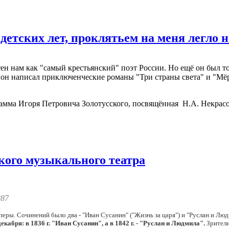
 детских лет, проклятьем на меня легло
тен нам как "самый крестьянский" поэт России. Но ещё он был т
й он написал приключенческие романы "Три страны света" и "Мё
рамма Игоря Петровича Золотусского, посвящённая Н.А. Некрасо
кого музыкального театра
887
еры. Сочинений было два - "Иван Сусанин" ("Жизнь за царя") и "Руслан и Лю
декабря: в 1836 г. "Иван Сусанин", а в 1842 г. - "Руслан и Людмила".
Зрители