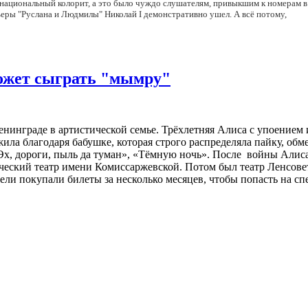
национальный колорит, а это было чуждо слушателям, привыкшим к номерам в д
ьеры "Руслана и Людмилы" Николай I демонстративно ушел. А всё потому,
может сыграть "мымру"
енинграде в артистической семье. Трёхлетняя Алиса с упоением 
жила благодаря бабушке, которая строго распределяла пайку, обм
«Эх, дороги, пыль да туман», «Тёмную ночь». После войны Алис
ческий театр имени Комиссаржевской. Потом был театр Ленсове
ли покупали билеты за несколько месяцев, чтобы попасть на спе