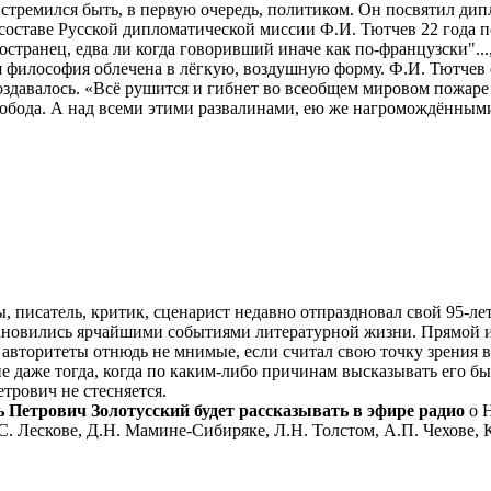
стремился быть, в первую очередь, политиком. Он посвятил дип
 составе Русской дипломатической миссии Ф.И. Тютчев 22 года 
остранец, едва ли когда говоривший иначе как по-французски"..
кая философия облечена в лёгкую, воздушную форму. Ф.И. Тютчев
 создавалось. «Всё рушится и гибнет во всеобщем мировом пожаре
обода. А над всеми этими развалинами, ею же нагромождённым
ы, писатель, критик, сценарист недавно отпраздновал свой 95-ле
 становились ярчайшими событиями литературной жизни. Прямой 
авторитеты отнюдь не мнимые, если считал свою точку зрения ве
ие даже тогда, когда по каким-либо причинам высказывать его б
трович не стесняется.
рь Петрович Золотусский будет рассказывать в эфире радио
о Н
С. Лескове, Д.Н. Мамине-Сибиряке, Л.Н. Толстом, А.П. Чехове, 