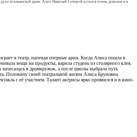
ухе итальянской арии. А вот Николай I оперой остался очень доволен и в
играет в театр, напевая оперные арии. Когда Алиса пошла в
енивала вещи на продукты, варила студень из столярного клея.
а записалась в драмкружок, а после школы выбрала путь
та. Половину своей театральной жизни Алиса Бруновна
ктакль с её участием. Талант актрисы ярко проявился и в кино.