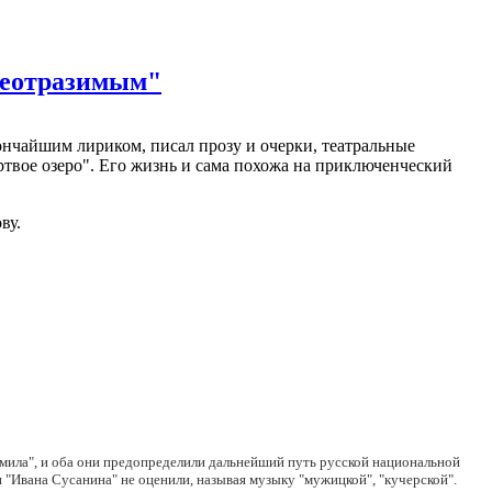
 неотразимым"
ончайшим лириком, писал прозу и очерки, театральные
ртвое озеро". Его жизнь и сама похожа на приключенческий
ву.
дмила", и оба они предопределили дальнейший путь русской национальной
 "Ивана Сусанина" не оценили, называя музыку "мужицкой", "кучерской".