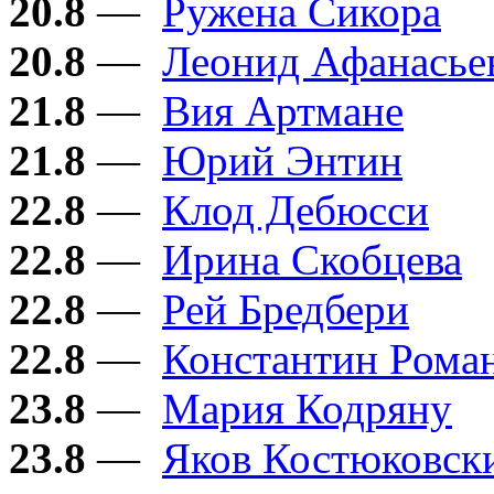
20.8
—
Ружена Сикора
20.8
—
Леонид Афанасье
21.8
—
Вия Артмане
21.8
—
Юрий Энтин
22.8
—
Клод Дебюсси
22.8
—
Ирина Скобцева
22.8
—
Рей Бредбери
22.8
—
Константин Рома
23.8
—
Мария Кодряну
23.8
—
Яков Костюковск