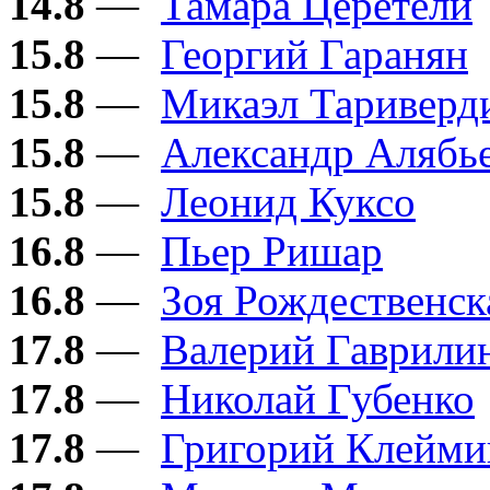
14.8
—
Тамара Церетели
15.8
—
Георгий Гаранян
15.8
—
Микаэл Тариверд
15.8
—
Александр Алябь
15.8
—
Леонид Куксо
16.8
—
Пьер Ришар
16.8
—
Зоя Рождественск
17.8
—
Валерий Гаврили
17.8
—
Николай Губенко
17.8
—
Григорий Клейми