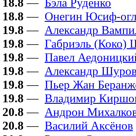
18.8
—
Бэла Руденко
18.8
—
Онегин Юсиф-ог
19.8
—
Александр Вампи
19.8
—
Габриэль (Коко) 
19.8
—
Павел Аедоницки
19.8
—
Александр Шуро
19.8
—
Пьер Жан Беранж
19.8
—
Владимир Киршо
20.8
—
Андрон Михалков
20.8
—
Василий Аксёнов