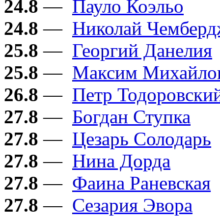
24.8
—
Пауло Коэльо
24.8
—
Николай Чембер
25.8
—
Георгий Данелия
25.8
—
Максим Михайло
26.8
—
Петр Тодоровски
27.8
—
Богдан Ступка
27.8
—
Цезарь Солодарь
27.8
—
Нина Дорда
27.8
—
Фаина Раневская
27.8
—
Сезария Эвора