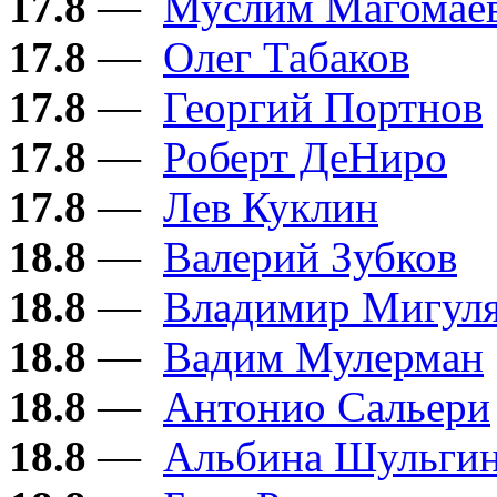
17.8
—
Муслим Магомае
17.8
—
Олег Табаков
17.8
—
Георгий Портнов
17.8
—
Роберт ДеНиро
17.8
—
Лев Куклин
18.8
—
Валерий Зубков
18.8
—
Владимир Мигул
18.8
—
Вадим Мулерман
18.8
—
Антонио Сальери
18.8
—
Альбина Шульги