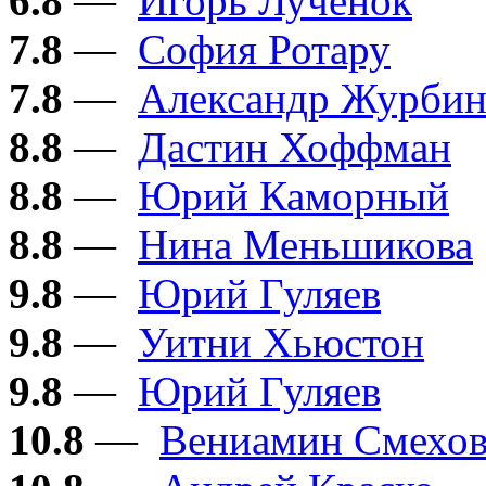
6.8
—
Игорь Лученок
7.8
—
София Ротару
7.8
—
Александр Журби
8.8
—
Дастин Хоффман
8.8
—
Юрий Каморный
8.8
—
Нина Меньшикова
9.8
—
Юрий Гуляев
9.8
—
Уитни Хьюстон
9.8
—
Юрий Гуляев
10.8
—
Вениамин Смехо