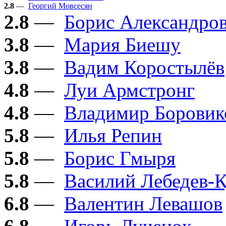
2.8
—
Георгий Мовсесян
2.8
—
Борис Александро
3.8
—
Мария Биешу
3.8
—
Вадим Коростылёв
4.8
—
Луи Армстронг
4.8
—
Владимир Боровик
5.8
—
Илья Репин
5.8
—
Борис Гмыря
5.8
—
Василий Лебедев-
6.8
—
Валентин Левашов