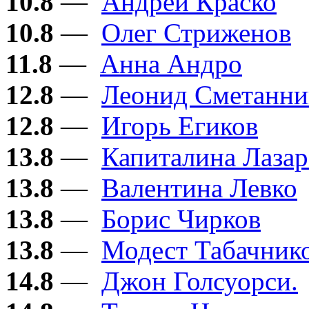
10.8
—
Андрей Краско
10.8
—
Олег Стриженов
11.8
—
Анна Андро
12.8
—
Леонид Сметанни
12.8
—
Игорь Егиков
13.8
—
Капиталина Лазар
13.8
—
Валентина Левко
13.8
—
Борис Чирков
13.8
—
Модест Табачник
14.8
—
Джон Голсуорси.