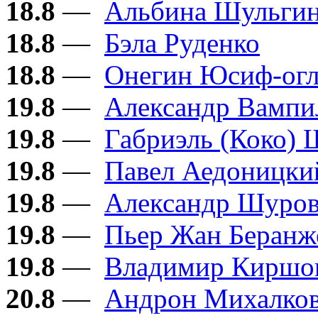
18.8
—
Альбина Шульги
18.8
—
Бэла Руденко
18.8
—
Онегин Юсиф-ог
19.8
—
Александр Вампи
19.8
—
Габриэль (Коко) 
19.8
—
Павел Аедоницки
19.8
—
Александр Шуро
19.8
—
Пьер Жан Беранж
19.8
—
Владимир Киршо
20.8
—
Андрон Михалков