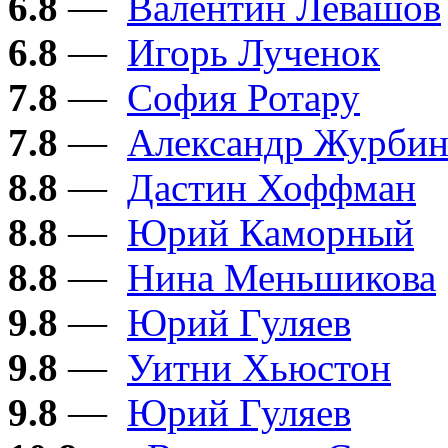
6.8
—
Валентин Левашов
6.8
—
Игорь Лученок
7.8
—
София Ротару
7.8
—
Александр Журби
8.8
—
Дастин Хоффман
8.8
—
Юрий Каморный
8.8
—
Нина Меньшикова
9.8
—
Юрий Гуляев
9.8
—
Уитни Хьюстон
9.8
—
Юрий Гуляев