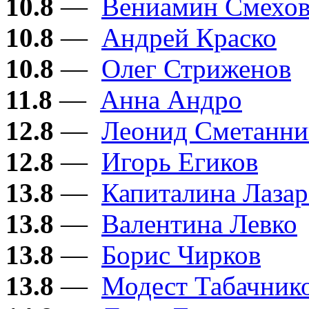
10.8
—
Вениамин Смехо
10.8
—
Андрей Краско
10.8
—
Олег Стриженов
11.8
—
Анна Андро
12.8
—
Леонид Сметанни
12.8
—
Игорь Егиков
13.8
—
Капиталина Лазар
13.8
—
Валентина Левко
13.8
—
Борис Чирков
13.8
—
Модест Табачник