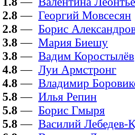
1.8
—
Валентина Леонтье
2.8
—
Георгий Мовсесян
2.8
—
Борис Александро
3.8
—
Мария Биешу
3.8
—
Вадим Коростылёв
4.8
—
Луи Армстронг
4.8
—
Владимир Боровик
5.8
—
Илья Репин
5.8
—
Борис Гмыря
5.8
—
Василий Лебедев-