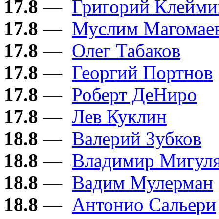
17.8
—
Григорий Клейми
17.8
—
Муслим Магомае
17.8
—
Олег Табаков
17.8
—
Георгий Портнов
17.8
—
Роберт ДеНиро
17.8
—
Лев Куклин
18.8
—
Валерий Зубков
18.8
—
Владимир Мигул
18.8
—
Вадим Мулерман
18.8
—
Антонио Сальери