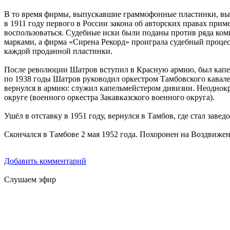
В то время фирмы, выпускавшие граммофонные пластинки, выпл
в 1911 году первого в России закона об авторских правах при
воспользоваться. Судебные иски были поданы против ряда ком
марками, а фирма «Сирена Рекорд» проиграла судебный процес
каждой проданной пластинки.
После революции Шатров вступил в Красную армию, был капел
по 1938 годы Шатров руководил оркестром Тамбовского кавале
вернулся в армию: служил капельмейстером дивизии. Неоднокр
округе (военного оркестра Закавказского военного округа).
Ушёл в отставку в 1951 году, вернулся в Тамбов, где стал зав
Скончался в Тамбове 2 мая 1952 года. Похоронен на Воздвиже
Добавить комментарий
Слушаем эфир