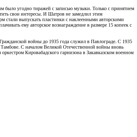
м было угодно тиражей с записью музыки. Только с принятием
итить свои интересы. И Шатров не замедлил этим
ирм стали выпускать пластинки с наклеенными авторскими
ачивать ему авторское вознаграждение в размере 15 копеек с
ражданской войны до 1935 года служил в Павлограде. C 1935
в Тамбове. С началом Великой Отечественной войны вновь
 оркестром Кировабадского гарнизона в Закавказском военном