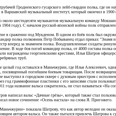
трубачей Гродненского гусарского лейб-гвардии полка, где он на
у в Варшавский музыкальный институт, который окончил в 1900 (
ю около шестидесяти музыкантов музыкальную команду Мокшанс
 1904 году). С началом русской-японской войны полк отправлен
ие в сражении под Мукденом. В одном из боёв полк был окруже
мандир полка полковник Петр Побыванец отдал приказ: "Знамя и
кестр вперед за знаменем полка. Воодушевленные солдаты ринули
ние. В ходе боя погиб командир полка, от 4000 состава полка ос
 были награждены георгиевскими крестами, Илья Шатров офицерс
еребряных труб.
целый год оставался в Маньчжурии, где Илья Алексеевич, одна
, посвященный погибшим боевым товарищам. После возвращения
ре выступил в городском сквере с духовым оркестром с исполнен
ерез год граммофонные пластинки с его записями стали пользов
911 года название вальса сократилось, он стал называться «На с
 написал вальс «Дачные грёзы», который также стал пользоват
исал новое сочинение «Осень настала» на слова Я. Пригожего.
 Маньчжурии» показала Шатрову, что как автор мелодии он оказа
тоящим автором вальса. Он также пытался привлечь Шатрова к су