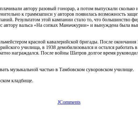
ачивали автору разовый гонорар, а потом выпускали сколько и
менительно к граммзаписи у авторов появилась возможность защ
паний. Результатом этой кампании стало то, что большинство ф
с автору вальса «На сопках Маньчжурии» и вынуждена была выпл
ьмейстером красной кавалерийской бригады. После окончания Г
рийского училища, в 1938 демобилизовался и остался работать 
атно награждался. После войны Шатров долгое время руководил
едовать музыкальной частью в Тамбовском суворовском училище.
нском кладбище.
JComments