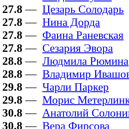
27.8
—
Цезарь Солодарь
27.8
—
Нина Дорда
27.8
—
Фаина Раневская
27.8
—
Сезария Эвора
28.8
—
Людмила Рюмина
28.8
—
Владимир Ивашо
29.8
—
Чарли Паркер
29.8
—
Морис Метерлин
30.8
—
Анатолий Солон
30.8
—
Вера Фирсова