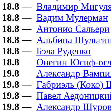
18.8
—
Владимир Мигул
18.8
—
Вадим Мулерман
18.8
—
Антонио Сальери
18.8
—
Альбина Шульги
18.8
—
Бэла Руденко
18.8
—
Онегин Юсиф-ог
19.8
—
Александр Вампи
19.8
—
Габриэль (Коко) 
19.8
—
Павел Аедоницки
19.8
—
Александр Шуро