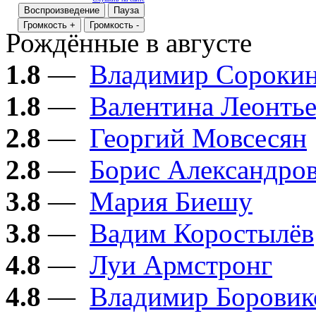
Воспроизведение
Пауза
Громкость +
Громкость -
Рождённые в августе
1.8
—
Владимир Сороки
1.8
—
Валентина Леонтье
2.8
—
Георгий Мовсесян
2.8
—
Борис Александро
3.8
—
Мария Биешу
3.8
—
Вадим Коростылёв
4.8
—
Луи Армстронг
4.8
—
Владимир Боровик