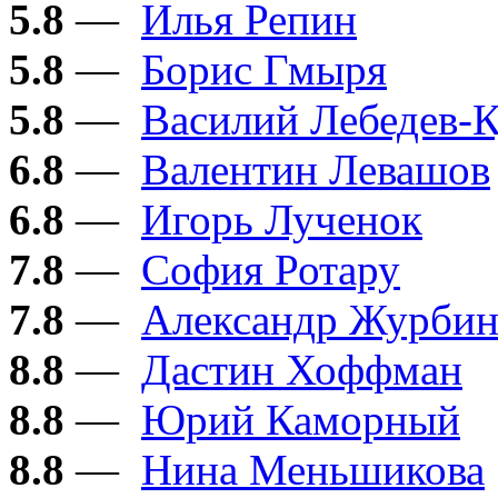
5.8
—
Илья Репин
5.8
—
Борис Гмыря
5.8
—
Василий Лебедев-
6.8
—
Валентин Левашов
6.8
—
Игорь Лученок
7.8
—
София Ротару
7.8
—
Александр Журби
8.8
—
Дастин Хоффман
8.8
—
Юрий Каморный
8.8
—
Нина Меньшикова