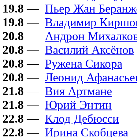
19.8
—
Пьер Жан Беранж
19.8
—
Владимир Киршо
20.8
—
Андрон Михалков
20.8
—
Василий Аксёнов
20.8
—
Ружена Сикора
20.8
—
Леонид Афанасье
21.8
—
Вия Артмане
21.8
—
Юрий Энтин
22.8
—
Клод Дебюсси
22.8
—
Ирина Скобцева