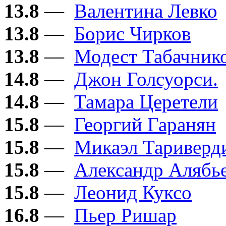
13.8
—
Валентина Левко
13.8
—
Борис Чирков
13.8
—
Модест Табачник
14.8
—
Джон Голсуорси.
14.8
—
Тамара Церетели
15.8
—
Георгий Гаранян
15.8
—
Микаэл Тариверд
15.8
—
Александр Алябь
15.8
—
Леонид Куксо
16.8
—
Пьер Ришар