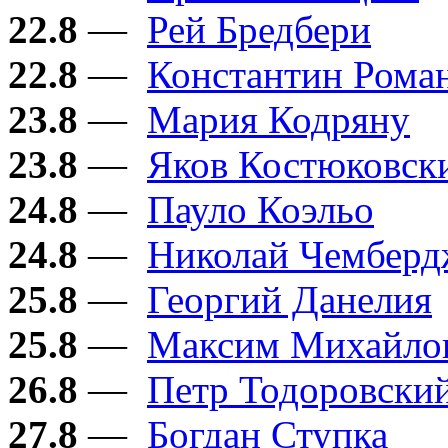
22.8
—
Рей Бредбери
22.8
—
Константин Рома
23.8
—
Мария Кодряну
23.8
—
Яков Костюковск
24.8
—
Пауло Коэльо
24.8
—
Николай Чембер
25.8
—
Георгий Данелия
25.8
—
Максим Михайло
26.8
—
Петр Тодоровски
27.8
—
Богдан Ступка