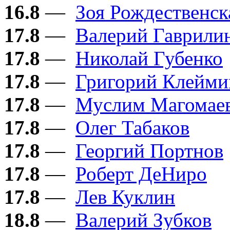
16.8
—
Зоя Рождественск
17.8
—
Валерий Гаврили
17.8
—
Николай Губенко
17.8
—
Григорий Клейми
17.8
—
Муслим Магомае
17.8
—
Олег Табаков
17.8
—
Георгий Портнов
17.8
—
Роберт ДеНиро
17.8
—
Лев Куклин
18.8
—
Валерий Зубков