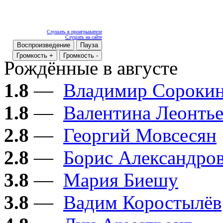
Слушать в проигрывателе
Слушать на сайте
Воспроизведение
Пауза
Громкость +
Громкость -
Рождённые в августе
1.8
—
Владимир Сороки
1.8
—
Валентина Леонтье
2.8
—
Георгий Мовсесян
2.8
—
Борис Александро
3.8
—
Мария Биешу
3.8
—
Вадим Коростылёв