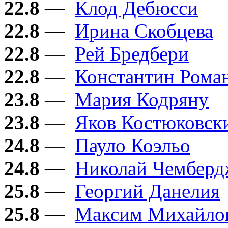
22.8
—
Клод Дебюсси
22.8
—
Ирина Скобцева
22.8
—
Рей Бредбери
22.8
—
Константин Рома
23.8
—
Мария Кодряну
23.8
—
Яков Костюковск
24.8
—
Пауло Коэльо
24.8
—
Николай Чембер
25.8
—
Георгий Данелия
25.8
—
Максим Михайло