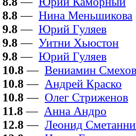
8.8
—
Юрий Каморный
8.8
—
Нина Меньшикова
9.8
—
Юрий Гуляев
9.8
—
Уитни Хьюстон
9.8
—
Юрий Гуляев
10.8
—
Вениамин Смехо
10.8
—
Андрей Краско
10.8
—
Олег Стриженов
11.8
—
Анна Андро
12.8
—
Леонид Сметанни