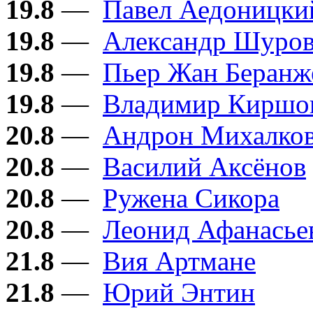
19.8
—
Павел Аедоницки
19.8
—
Александр Шуро
19.8
—
Пьер Жан Беранж
19.8
—
Владимир Киршо
20.8
—
Андрон Михалков
20.8
—
Василий Аксёнов
20.8
—
Ружена Сикора
20.8
—
Леонид Афанасье
21.8
—
Вия Артмане
21.8
—
Юрий Энтин