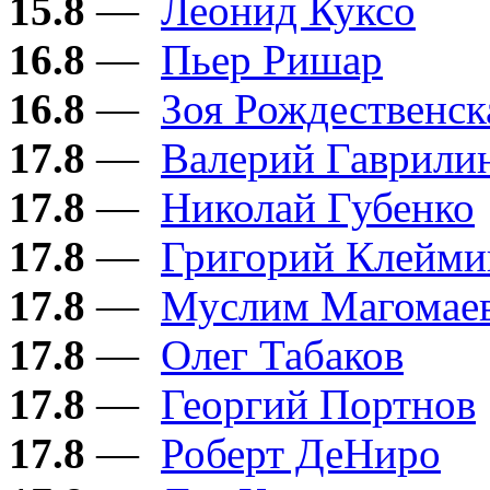
15.8
—
Леонид Куксо
16.8
—
Пьер Ришар
16.8
—
Зоя Рождественск
17.8
—
Валерий Гаврили
17.8
—
Николай Губенко
17.8
—
Григорий Клейми
17.8
—
Муслим Магомае
17.8
—
Олег Табаков
17.8
—
Георгий Портнов
17.8
—
Роберт ДеНиро