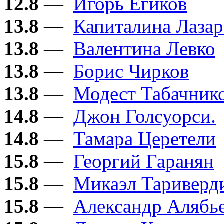
12.8
—
Игорь Егиков
13.8
—
Капиталина Лазар
13.8
—
Валентина Левко
13.8
—
Борис Чирков
13.8
—
Модест Табачник
14.8
—
Джон Голсуорси.
14.8
—
Тамара Церетели
15.8
—
Георгий Гаранян
15.8
—
Микаэл Тариверд
15.8
—
Александр Алябь