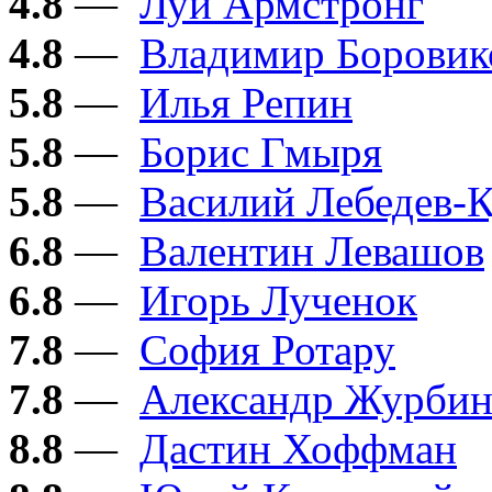
4.8
—
Луи Армстронг
4.8
—
Владимир Боровик
5.8
—
Илья Репин
5.8
—
Борис Гмыря
5.8
—
Василий Лебедев-
6.8
—
Валентин Левашов
6.8
—
Игорь Лученок
7.8
—
София Ротару
7.8
—
Александр Журби
8.8
—
Дастин Хоффман