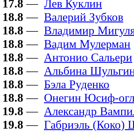
17.8
—
Лев Куклин
18.8
—
Валерий Зубков
18.8
—
Владимир Мигул
18.8
—
Вадим Мулерман
18.8
—
Антонио Сальери
18.8
—
Альбина Шульги
18.8
—
Бэла Руденко
18.8
—
Онегин Юсиф-ог
19.8
—
Александр Вампи
19.8
—
Габриэль (Коко) 