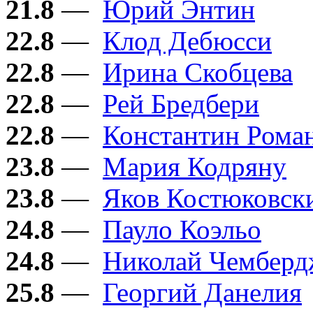
21.8
—
Юрий Энтин
22.8
—
Клод Дебюсси
22.8
—
Ирина Скобцева
22.8
—
Рей Бредбери
22.8
—
Константин Рома
23.8
—
Мария Кодряну
23.8
—
Яков Костюковск
24.8
—
Пауло Коэльо
24.8
—
Николай Чембер
25.8
—
Георгий Данелия