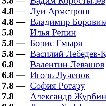
3.8
—
Вадим Коростылёв
4.8
—
Луи Армстронг
4.8
—
Владимир Боровик
5.8
—
Илья Репин
5.8
—
Борис Гмыря
5.8
—
Василий Лебедев-
6.8
—
Валентин Левашов
6.8
—
Игорь Лученок
7.8
—
София Ротару
7.8
—
Александр Журби