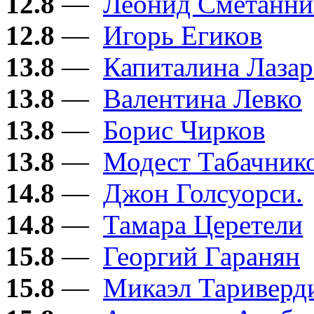
12.8
—
Леонид Сметанни
12.8
—
Игорь Егиков
13.8
—
Капиталина Лазар
13.8
—
Валентина Левко
13.8
—
Борис Чирков
13.8
—
Модест Табачник
14.8
—
Джон Голсуорси.
14.8
—
Тамара Церетели
15.8
—
Георгий Гаранян
15.8
—
Микаэл Тариверд