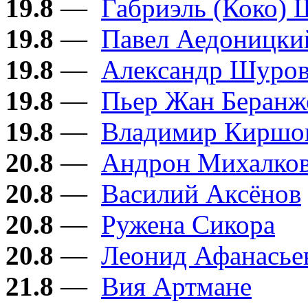
19.8
—
Габриэль (Коко) 
19.8
—
Павел Аедоницки
19.8
—
Александр Шуро
19.8
—
Пьер Жан Беранж
19.8
—
Владимир Киршо
20.8
—
Андрон Михалков
20.8
—
Василий Аксёнов
20.8
—
Ружена Сикора
20.8
—
Леонид Афанасье
21.8
—
Вия Артмане