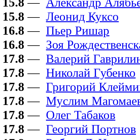
15.8
—
Александр Алябь
15.8
—
Леонид Куксо
16.8
—
Пьер Ришар
16.8
—
Зоя Рождественск
17.8
—
Валерий Гаврили
17.8
—
Николай Губенко
17.8
—
Григорий Клейми
17.8
—
Муслим Магомае
17.8
—
Олег Табаков
17.8
—
Георгий Портнов