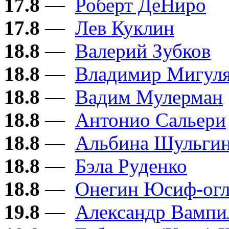
17.8
—
Роберт ДеНиро
17.8
—
Лев Куклин
18.8
—
Валерий Зубков
18.8
—
Владимир Мигул
18.8
—
Вадим Мулерман
18.8
—
Антонио Сальери
18.8
—
Альбина Шульги
18.8
—
Бэла Руденко
18.8
—
Онегин Юсиф-ог
19.8
—
Александр Вампи