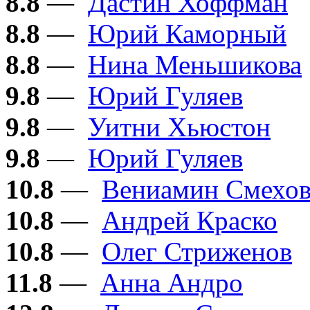
8.8
—
Дастин Хоффман
8.8
—
Юрий Каморный
8.8
—
Нина Меньшикова
9.8
—
Юрий Гуляев
9.8
—
Уитни Хьюстон
9.8
—
Юрий Гуляев
10.8
—
Вениамин Смехо
10.8
—
Андрей Краско
10.8
—
Олег Стриженов
11.8
—
Анна Андро