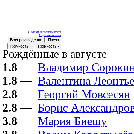
Слушать в проигрывателе
Слушать на сайте
Воспроизведение
Пауза
Громкость +
Громкость -
Рождённые в августе
1.8
—
Владимир Сороки
1.8
—
Валентина Леонтье
2.8
—
Георгий Мовсесян
2.8
—
Борис Александро
3.8
—
Мария Биешу