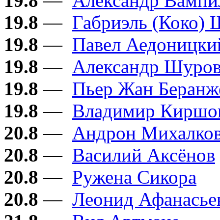
19.8
—
Александр Вампи
19.8
—
Габриэль (Коко) 
19.8
—
Павел Аедоницки
19.8
—
Александр Шуро
19.8
—
Пьер Жан Беранж
19.8
—
Владимир Киршо
20.8
—
Андрон Михалков
20.8
—
Василий Аксёнов
20.8
—
Ружена Сикора
20.8
—
Леонид Афанасье