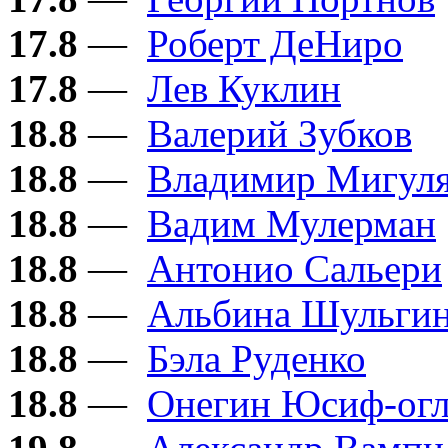
17.8
—
Роберт ДеНиро
17.8
—
Лев Куклин
18.8
—
Валерий Зубков
18.8
—
Владимир Мигул
18.8
—
Вадим Мулерман
18.8
—
Антонио Сальери
18.8
—
Альбина Шульги
18.8
—
Бэла Руденко
18.8
—
Онегин Юсиф-ог