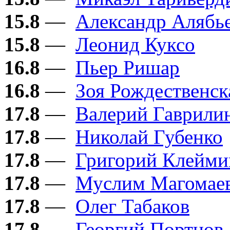
15.8
—
Александр Алябь
15.8
—
Леонид Куксо
16.8
—
Пьер Ришар
16.8
—
Зоя Рождественск
17.8
—
Валерий Гаврили
17.8
—
Николай Губенко
17.8
—
Григорий Клейми
17.8
—
Муслим Магомае
17.8
—
Олег Табаков
17.8
—
Георгий Портнов