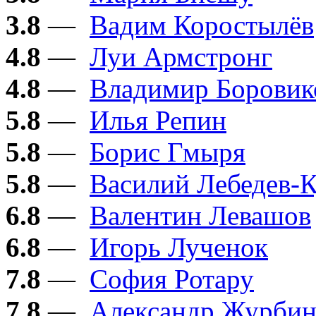
3.8
—
Вадим Коростылёв
4.8
—
Луи Армстронг
4.8
—
Владимир Боровик
5.8
—
Илья Репин
5.8
—
Борис Гмыря
5.8
—
Василий Лебедев-
6.8
—
Валентин Левашов
6.8
—
Игорь Лученок
7.8
—
София Ротару
7.8
—
Александр Журби