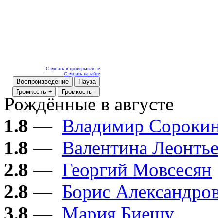
Слушать в проигрывателе
Слушать на сайте
Воспроизведение
Пауза
Громкость +
Громкость -
Рождённые в августе
1.8
—
Владимир Сороки
1.8
—
Валентина Леонтье
2.8
—
Георгий Мовсесян
2.8
—
Борис Александро
3.8
—
Мария Биешу