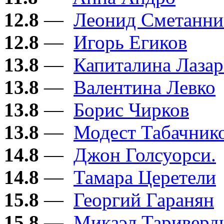
12.8
—
Леонид Сметанни
12.8
—
Игорь Егиков
13.8
—
Капиталина Лазар
13.8
—
Валентина Левко
13.8
—
Борис Чирков
13.8
—
Модест Табачник
14.8
—
Джон Голсуорси.
14.8
—
Тамара Церетели
15.8
—
Георгий Гаранян
15.8
—
Микаэл Тариверд