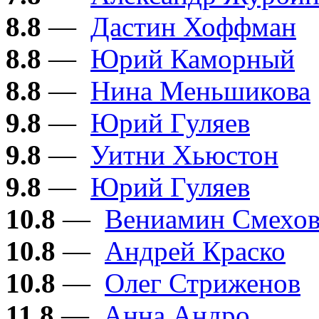
8.8
—
Дастин Хоффман
8.8
—
Юрий Каморный
8.8
—
Нина Меньшикова
9.8
—
Юрий Гуляев
9.8
—
Уитни Хьюстон
9.8
—
Юрий Гуляев
10.8
—
Вениамин Смехо
10.8
—
Андрей Краско
10.8
—
Олег Стриженов
11.8
—
Анна Андро