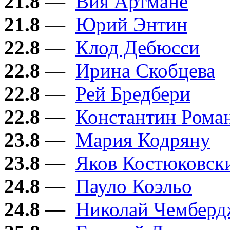
21.8
—
Вия Артмане
21.8
—
Юрий Энтин
22.8
—
Клод Дебюсси
22.8
—
Ирина Скобцева
22.8
—
Рей Бредбери
22.8
—
Константин Рома
23.8
—
Мария Кодряну
23.8
—
Яков Костюковск
24.8
—
Пауло Коэльо
24.8
—
Николай Чембер