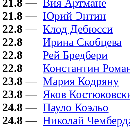
21.8
—
Вия Артмане
21.8
—
Юрий Энтин
22.8
—
Клод Дебюсси
22.8
—
Ирина Скобцева
22.8
—
Рей Бредбери
22.8
—
Константин Рома
23.8
—
Мария Кодряну
23.8
—
Яков Костюковск
24.8
—
Пауло Коэльо
24.8
—
Николай Чембер