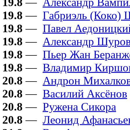
19.8
—
Александр Вампи
19.8
—
Габриэль (Коко) 
19.8
—
Павел Аедоницки
19.8
—
Александр Шуро
19.8
—
Пьер Жан Беранж
19.8
—
Владимир Киршо
20.8
—
Андрон Михалков
20.8
—
Василий Аксёнов
20.8
—
Ружена Сикора
20.8
—
Леонид Афанасье