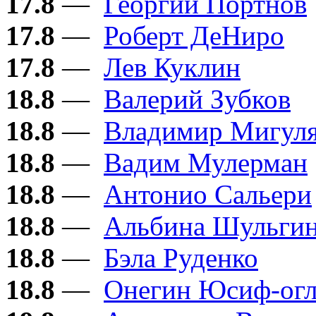
17.8
—
Георгий Портнов
17.8
—
Роберт ДеНиро
17.8
—
Лев Куклин
18.8
—
Валерий Зубков
18.8
—
Владимир Мигул
18.8
—
Вадим Мулерман
18.8
—
Антонио Сальери
18.8
—
Альбина Шульги
18.8
—
Бэла Руденко
18.8
—
Онегин Юсиф-ог