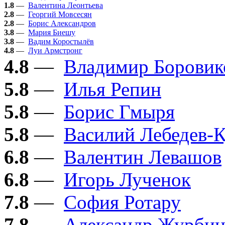
1.8
—
Валентина Леонтьева
2.8
—
Георгий Мовсесян
2.8
—
Борис Александров
3.8
—
Мария Биешу
3.8
—
Вадим Коростылёв
4.8
—
Луи Армстронг
4.8
—
Владимир Боровик
5.8
—
Илья Репин
5.8
—
Борис Гмыря
5.8
—
Василий Лебедев-
6.8
—
Валентин Левашов
6.8
—
Игорь Лученок
7.8
—
София Ротару
7.8
—
Александр Журби