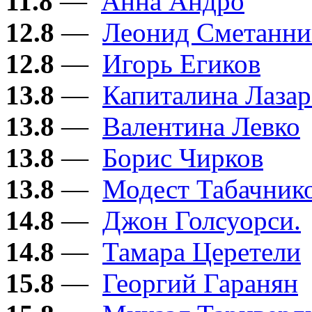
11.8
—
Анна Андро
12.8
—
Леонид Сметанни
12.8
—
Игорь Егиков
13.8
—
Капиталина Лазар
13.8
—
Валентина Левко
13.8
—
Борис Чирков
13.8
—
Модест Табачник
14.8
—
Джон Голсуорси.
14.8
—
Тамара Церетели
15.8
—
Георгий Гаранян