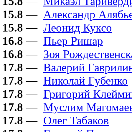
15.8
—
Микаэл Тариверд
15.8
—
Александр Алябь
15.8
—
Леонид Куксо
16.8
—
Пьер Ришар
16.8
—
Зоя Рождественск
17.8
—
Валерий Гаврили
17.8
—
Николай Губенко
17.8
—
Григорий Клейми
17.8
—
Муслим Магомае
17.8
—
Олег Табаков