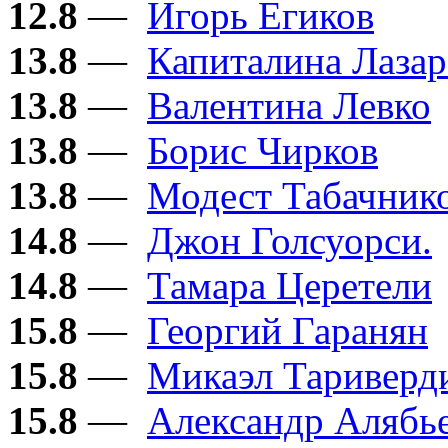
12.8
—
Игорь Егиков
13.8
—
Капиталина Лазар
13.8
—
Валентина Левко
13.8
—
Борис Чирков
13.8
—
Модест Табачник
14.8
—
Джон Голсуорси.
14.8
—
Тамара Церетели
15.8
—
Георгий Гаранян
15.8
—
Микаэл Тариверд
15.8
—
Александр Алябь