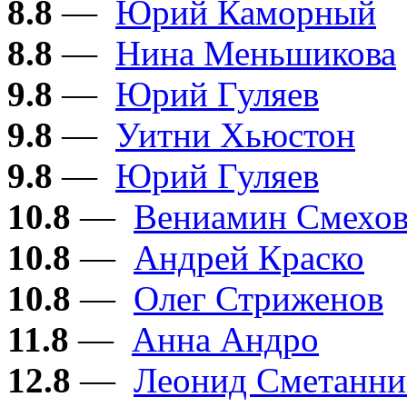
8.8
—
Юрий Каморный
8.8
—
Нина Меньшикова
9.8
—
Юрий Гуляев
9.8
—
Уитни Хьюстон
9.8
—
Юрий Гуляев
10.8
—
Вениамин Смехо
10.8
—
Андрей Краско
10.8
—
Олег Стриженов
11.8
—
Анна Андро
12.8
—
Леонид Сметанни