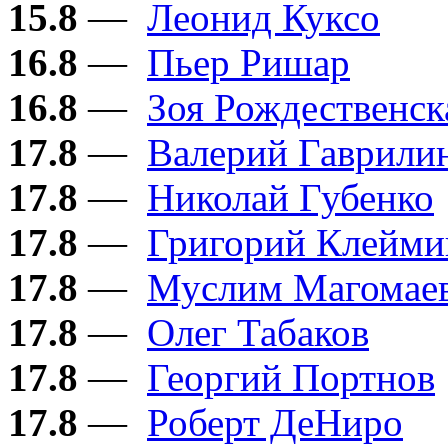
15.8
—
Леонид Куксо
16.8
—
Пьер Ришар
16.8
—
Зоя Рождественск
17.8
—
Валерий Гаврили
17.8
—
Николай Губенко
17.8
—
Григорий Клейми
17.8
—
Муслим Магомае
17.8
—
Олег Табаков
17.8
—
Георгий Портнов
17.8
—
Роберт ДеНиро