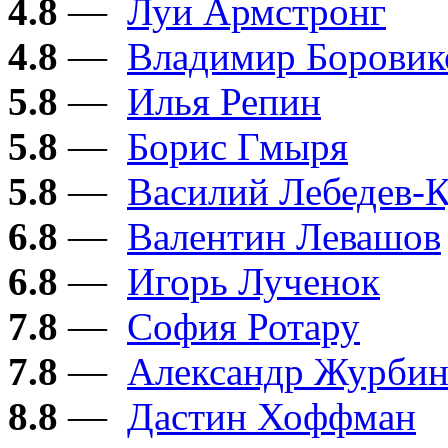
4.8
—
Луи Армстронг
4.8
—
Владимир Боровик
5.8
—
Илья Репин
5.8
—
Борис Гмыря
5.8
—
Василий Лебедев-
6.8
—
Валентин Левашов
6.8
—
Игорь Лученок
7.8
—
София Ротару
7.8
—
Александр Журби
8.8
—
Дастин Хоффман