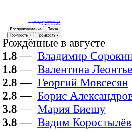
Слушать в проигрывателе
Слушать на сайте
Воспроизведение
Пауза
Громкость +
Громкость -
Рождённые в августе
1.8
—
Владимир Сороки
1.8
—
Валентина Леонтье
2.8
—
Георгий Мовсесян
2.8
—
Борис Александро
3.8
—
Мария Биешу
3.8
—
Вадим Коростылёв