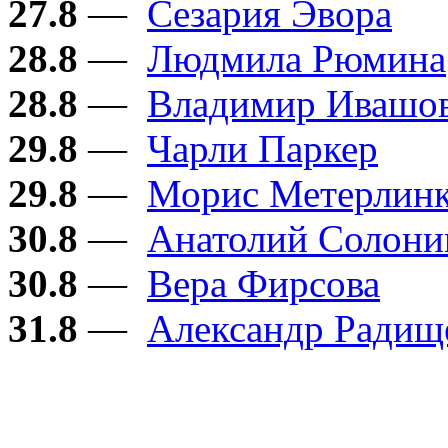
27.8
—
Сезария Эвора
28.8
—
Людмила Рюмина
28.8
—
Владимир Ивашо
29.8
—
Чарли Паркер
29.8
—
Морис Метерлин
30.8
—
Анатолий Солон
30.8
—
Вера Фирсова
31.8
—
Александр Радищ