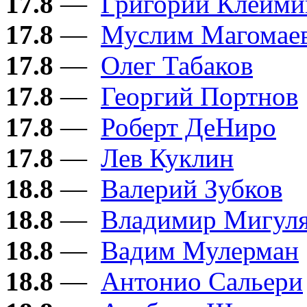
17.8
—
Григорий Клейми
17.8
—
Муслим Магомае
17.8
—
Олег Табаков
17.8
—
Георгий Портнов
17.8
—
Роберт ДеНиро
17.8
—
Лев Куклин
18.8
—
Валерий Зубков
18.8
—
Владимир Мигул
18.8
—
Вадим Мулерман
18.8
—
Антонио Сальери