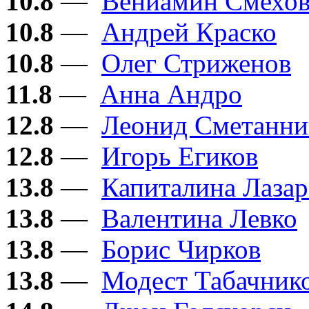
10.8
—
Вениамин Смехо
10.8
—
Андрей Краско
10.8
—
Олег Стриженов
11.8
—
Анна Андро
12.8
—
Леонид Сметанни
12.8
—
Игорь Егиков
13.8
—
Капиталина Лазар
13.8
—
Валентина Левко
13.8
—
Борис Чирков
13.8
—
Модест Табачник