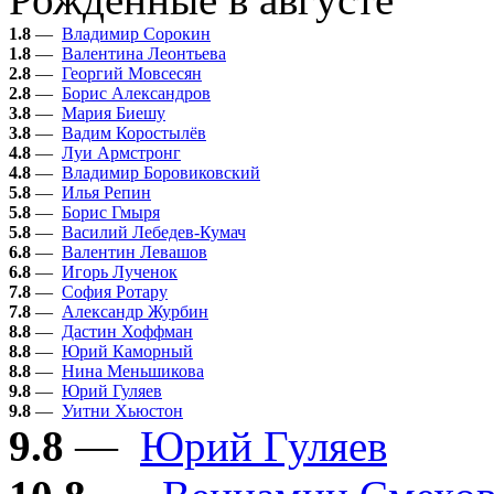
1.8
—
Владимир Сорокин
1.8
—
Валентина Леонтьева
2.8
—
Георгий Мовсесян
2.8
—
Борис Александров
3.8
—
Мария Биешу
3.8
—
Вадим Коростылёв
4.8
—
Луи Армстронг
4.8
—
Владимир Боровиковский
5.8
—
Илья Репин
5.8
—
Борис Гмыря
5.8
—
Василий Лебедев-Кумач
6.8
—
Валентин Левашов
6.8
—
Игорь Лученок
7.8
—
София Ротару
7.8
—
Александр Журбин
8.8
—
Дастин Хоффман
8.8
—
Юрий Каморный
8.8
—
Нина Меньшикова
9.8
—
Юрий Гуляев
9.8
—
Уитни Хьюстон
9.8
—
Юрий Гуляев