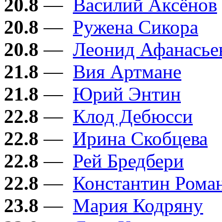
20.8
—
Василий Аксёнов
20.8
—
Ружена Сикора
20.8
—
Леонид Афанасье
21.8
—
Вия Артмане
21.8
—
Юрий Энтин
22.8
—
Клод Дебюсси
22.8
—
Ирина Скобцева
22.8
—
Рей Бредбери
22.8
—
Константин Рома
23.8
—
Мария Кодряну