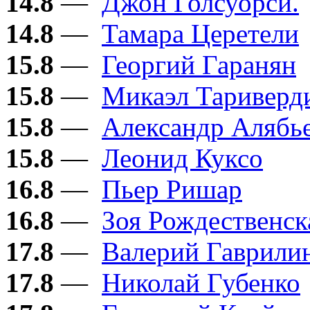
14.8
—
Джон Голсуорси.
14.8
—
Тамара Церетели
15.8
—
Георгий Гаранян
15.8
—
Микаэл Тариверд
15.8
—
Александр Алябь
15.8
—
Леонид Куксо
16.8
—
Пьер Ришар
16.8
—
Зоя Рождественск
17.8
—
Валерий Гаврили
17.8
—
Николай Губенко