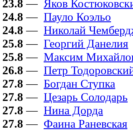
23.8
—
Яков Костюковск
24.8
—
Пауло Коэльо
24.8
—
Николай Чембер
25.8
—
Георгий Данелия
25.8
—
Максим Михайло
26.8
—
Петр Тодоровски
27.8
—
Богдан Ступка
27.8
—
Цезарь Солодарь
27.8
—
Нина Дорда
27.8
—
Фаина Раневская