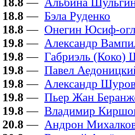
18.8
—
Альбина Шульги
18.8
—
Бэла Руденко
18.8
—
Онегин Юсиф-ог
19.8
—
Александр Вампи
19.8
—
Габриэль (Коко) 
19.8
—
Павел Аедоницки
19.8
—
Александр Шуро
19.8
—
Пьер Жан Беранж
19.8
—
Владимир Киршо
20.8
—
Андрон Михалков