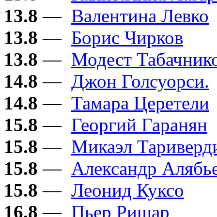
13.8
—
Валентина Левко
13.8
—
Борис Чирков
13.8
—
Модест Табачник
14.8
—
Джон Голсуорси.
14.8
—
Тамара Церетели
15.8
—
Георгий Гаранян
15.8
—
Микаэл Тариверд
15.8
—
Александр Алябь
15.8
—
Леонид Куксо
16.8
—
Пьер Ришар