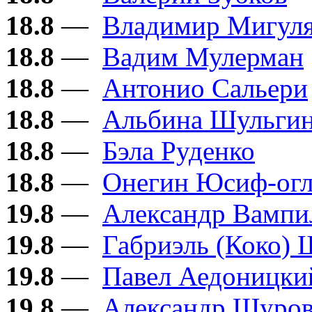
18.8
—
Владимир Мигул
18.8
—
Вадим Мулерман
18.8
—
Антонио Сальери
18.8
—
Альбина Шульги
18.8
—
Бэла Руденко
18.8
—
Онегин Юсиф-ог
19.8
—
Александр Вампи
19.8
—
Габриэль (Коко) 
19.8
—
Павел Аедоницки
19.8
—
Александр Шуро