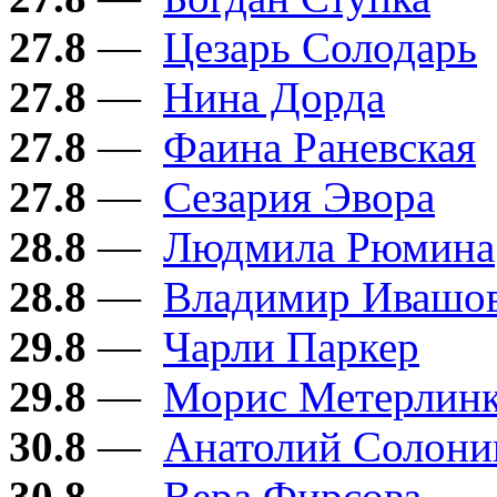
27.8
—
Цезарь Солодарь
27.8
—
Нина Дорда
27.8
—
Фаина Раневская
27.8
—
Сезария Эвора
28.8
—
Людмила Рюмина
28.8
—
Владимир Ивашо
29.8
—
Чарли Паркер
29.8
—
Морис Метерлин
30.8
—
Анатолий Солон
30.8
—
Вера Фирсова