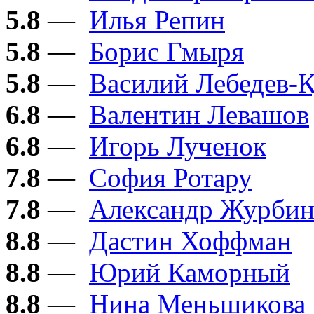
5.8
—
Илья Репин
5.8
—
Борис Гмыря
5.8
—
Василий Лебедев-
6.8
—
Валентин Левашов
6.8
—
Игорь Лученок
7.8
—
София Ротару
7.8
—
Александр Журби
8.8
—
Дастин Хоффман
8.8
—
Юрий Каморный
8.8
—
Нина Меньшикова