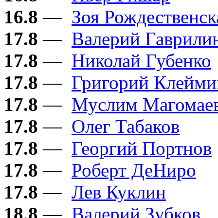
16.8
—
Зоя Рождественск
17.8
—
Валерий Гаврили
17.8
—
Николай Губенко
17.8
—
Григорий Клейми
17.8
—
Муслим Магомае
17.8
—
Олег Табаков
17.8
—
Георгий Портнов
17.8
—
Роберт ДеНиро
17.8
—
Лев Куклин
18.8
—
Валерий Зубков