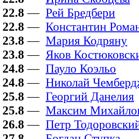
22.8
—
Рей Бредбери
22.8
—
Константин Рома
23.8
—
Мария Кодряну
23.8
—
Яков Костюковск
24.8
—
Пауло Коэльо
24.8
—
Николай Чембер
25.8
—
Георгий Данелия
25.8
—
Максим Михайло
26.8
—
Петр Тодоровски
27.8
—
Богдан Ступка