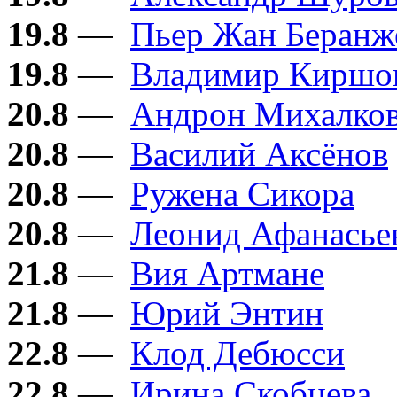
19.8
—
Пьер Жан Беранж
19.8
—
Владимир Киршо
20.8
—
Андрон Михалков
20.8
—
Василий Аксёнов
20.8
—
Ружена Сикора
20.8
—
Леонид Афанасье
21.8
—
Вия Артмане
21.8
—
Юрий Энтин
22.8
—
Клод Дебюсси
22.8
—
Ирина Скобцева