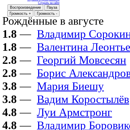
Слушать на сайте
Воспроизведение
Пауза
Громкость +
Громкость -
Рождённые в августе
1.8
—
Владимир Сороки
1.8
—
Валентина Леонтье
2.8
—
Георгий Мовсесян
2.8
—
Борис Александро
3.8
—
Мария Биешу
3.8
—
Вадим Коростылёв
4.8
—
Луи Армстронг
4.8
—
Владимир Боровик